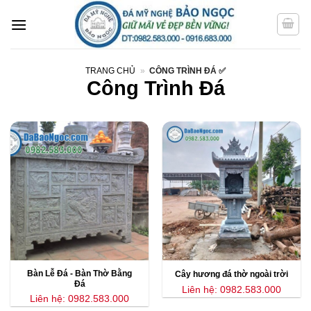
Bỏ
qua
nội
dung
TRANG CHỦ
»
CÔNG TRÌNH ĐÁ ✅
Công Trình Đá
Bàn Lễ Đá - Bàn Thờ Bằng
Cây hương đá thờ ngoài trời
Đá
Liên hệ: 0982.583.000
Liên hệ: 0982.583.000