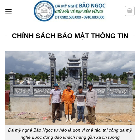
Bỏ
qua
nội
dung
CHÍNH SÁCH BẢO MẬT THÔNG TIN
Đá mỹ nghệ Bảo Ngọc tự hào là đơn vị chế tác, thi công đá mỹ
nghệ được đông đảo khách hàng gần xa tin tưởng