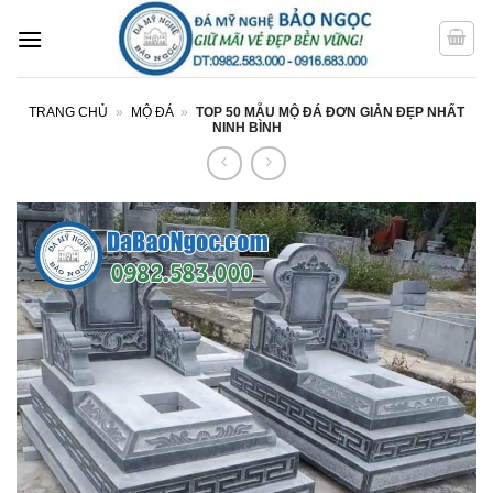
Bỏ
qua
nội
dung
TRANG CHỦ
»
MỘ ĐÁ
»
TOP 50 MẪU MỘ ĐÁ ĐƠN GIẢN ĐẸP NHẤT
NINH BÌNH