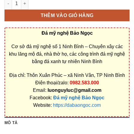
Mộ Đá Xanh Rêu: Mẫu Mộ Đá Xanh Rêu đẹp nhất số lượng
THÊM VÀO GIỎ HÀNG
Đá mỹ nghệ Bảo Ngọc
Cơ sở đá mỹ nghệ số 1 Ninh Bình – Chuyên xây các
khu lăng mộ đá, nhà thờ họ, các công trình đá mỹ nghệ
bằng đá xanh tự nhiên Ninh Bình
Địa chỉ: Thôn Xuân Phúc – xã Ninh Vân, TP Ninh Bình
Điện thoại/zalo:
0982.583.000
Email:
luonguyluc@gmail.com
Facebook:
Đá mỹ nghệ Bảo Ngọc
Website:
https://dabaongoc.com
MÔ TẢ