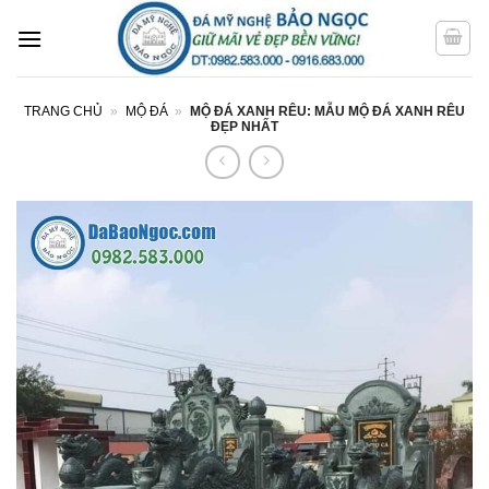
Bỏ
qua
nội
dung
TRANG CHỦ
»
MỘ ĐÁ
»
MỘ ĐÁ XANH RÊU: MẪU MỘ ĐÁ XANH RÊU
ĐẸP NHẤT