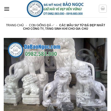
Bỏ
qua
nội
dung
TRANG CHỦ
»
CON GIỐNG ĐÁ ✅
»
CÁC MẪU SƯ TỬ ĐÁ ĐẸP NHẤT
CHO CÔNG TY, TĂNG SINH KHÍ CHO GIA CHỦ