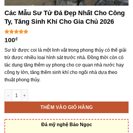
Các Mẫu Sư Tử Đá Đẹp Nhất Cho Công
Ty, Tăng Sinh Khí Cho Gia Chủ 2026
5
1
trên 5
100
₫
dựa trên
đánh giá
Sư tử được coi là một linh vật trong phong thủy có thể giải
trừ được nhiều loại hình sát trước nhà. Đồng thời còn có
tác dụng tăng thêm uy phong cho cơ quan nhà nước hay
công ty lớn, tăng thêm sinh khí cho ngôi nhà dựa theo
thuật phong thủy.
Các Mẫu Sư Tử Đá Đẹp nhất cho công ty, tăng sinh khí cho gia
THÊM VÀO GIỎ HÀNG
Đá mỹ nghệ Bảo Ngọc