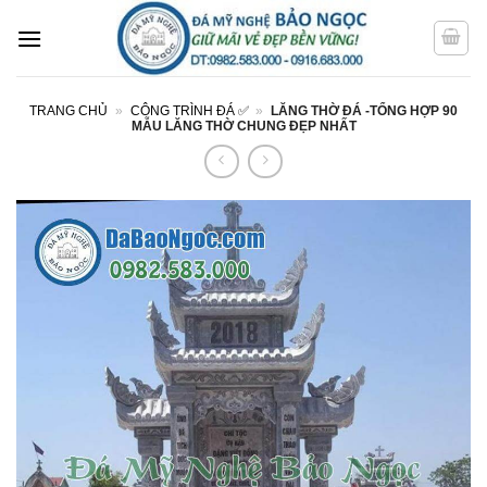
Bỏ
qua
nội
dung
TRANG CHỦ
»
CÔNG TRÌNH ĐÁ ✅
»
LĂNG THỜ ĐÁ -TỔNG HỢP 90
MẪU LĂNG THỜ CHUNG ĐẸP NHẤT