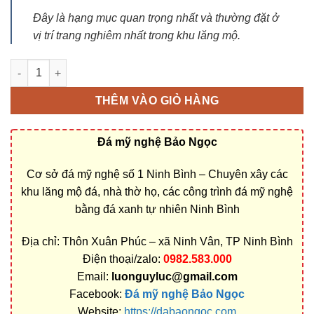
Đây là hạng mục quan trọng nhất và thường đặt ở
vị trí trang nghiêm nhất trong khu lăng mộ.
Lăng Thờ Đá -Tổng hợp 90 mẫu Lăng Thờ Chung đẹp Nhất số
THÊM VÀO GIỎ HÀNG
Đá mỹ nghệ Bảo Ngọc
Cơ sở đá mỹ nghệ số 1 Ninh Bình – Chuyên xây các
khu lăng mộ đá, nhà thờ họ, các công trình đá mỹ nghệ
bằng đá xanh tự nhiên Ninh Bình
Địa chỉ: Thôn Xuân Phúc – xã Ninh Vân, TP Ninh Bình
Điện thoại/zalo:
0982.583.000
Email:
luonguyluc@gmail.com
Facebook:
Đá mỹ nghệ Bảo Ngọc
Website:
https://dabaongoc.com