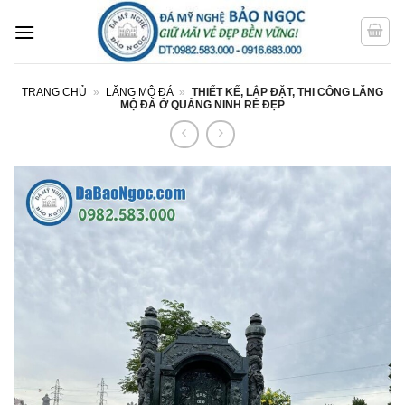
Bỏ
qua
nội
dung
TRANG CHỦ
»
LĂNG MỘ ĐÁ
»
THIẾT KẾ, LẮP ĐẶT, THI CÔNG LĂNG
MỘ ĐÁ Ở QUẢNG NINH RẺ ĐẸP