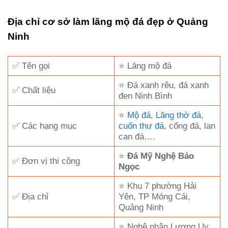
Địa chỉ cơ sở làm lăng mộ đá đẹp ở Quảng
Ninh
✅ Tên gọi
⭐ Lăng mộ đá
⭐ Đá xanh rêu, đá xanh
✅ Chất liệu
đen Ninh Bình
⭐
Mộ đá
,
Lăng thờ đá
,
✅ Các hạng mục
cuốn thư đá
, cổng đá, lan
can đá….
⭐
Đá Mỹ Nghệ Bảo
✅ Đơn vị thi công
Ngọc
⭐ Khu 7 phường Hải
✅ Địa chỉ
Yên, TP Móng Cái,
Quảng Ninh
⭐ Nghệ nhân Lương Uy