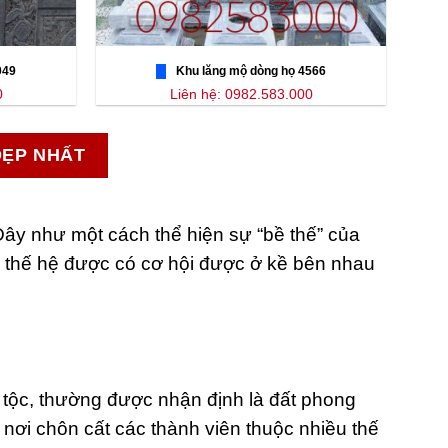
049
Khu lăng mộ dòng họ 4566
0
Liên hệ: 0982.583.000
ĐẸP NHẤT
Đây như một cách thể hiện sự “bề thế” của
ều thế hệ được có cơ hội được ở kề bên nhau
a tộc, thường được nhận định là đất phong
 nơi chôn cất các thành viên thuộc nhiều thế