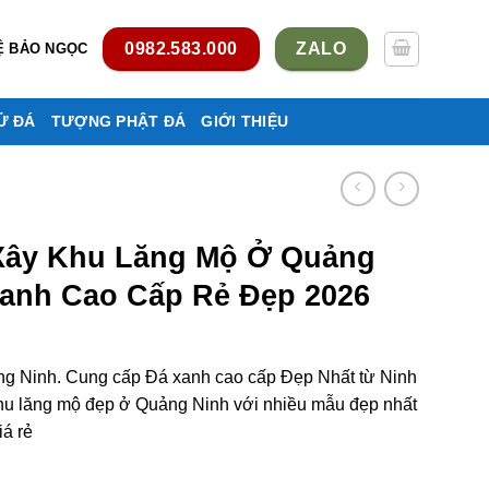
0982.583.000
ZALO
Ệ BẢO NGỌC
Ử ĐÁ
TƯỢNG PHẬT ĐÁ
GIỚI THIỆU
 Xây Khu Lăng Mộ Ở Quảng
anh Cao Cấp Rẻ Đẹp 2026
g Ninh. Cung cấp Đá xanh cao cấp Đẹp Nhất từ Ninh
Khu lăng mộ đẹp ở Quảng Ninh với nhiều mẫu đẹp nhất
iá rẻ
ộ ở Quảng Ninh bằng Đá xanh cao cấp rẻ đẹp số lượng