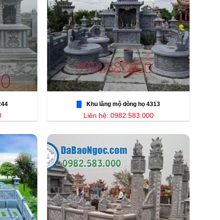
244
Khu lăng mộ dòng họ 4313
0
Liên hệ: 0982.583.000