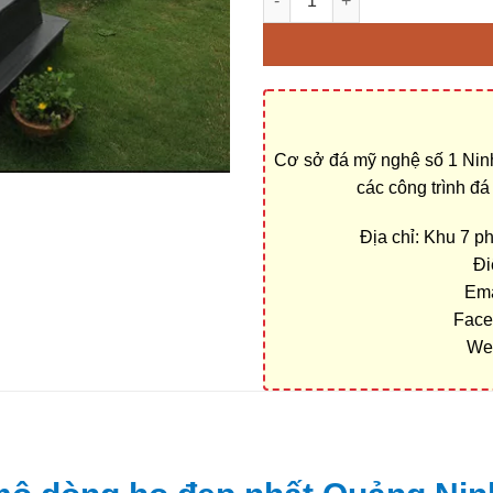
Cơ sở đá mỹ nghệ số 1 Ninh
các công trình đ
Địa chỉ: Khu 7 
Đi
Ema
Face
We