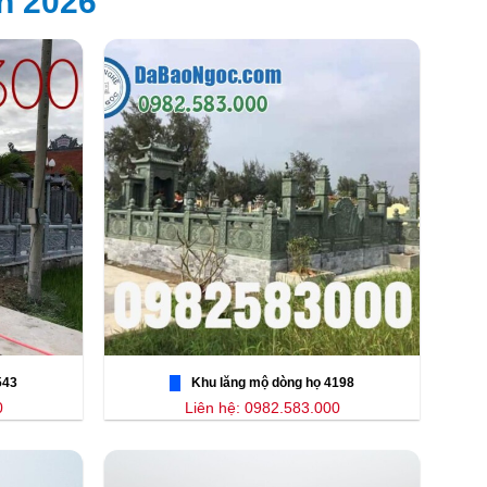
h 2026
543
Khu lăng mộ dòng họ 4198
0
Liên hệ: 0982.583.000