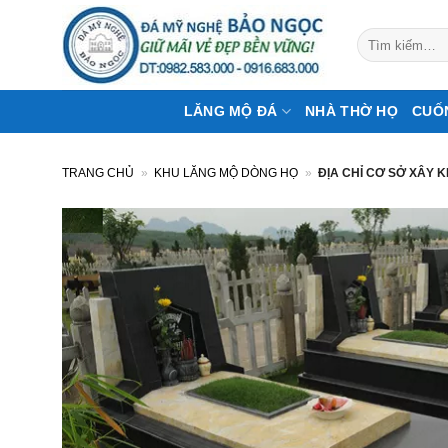
Bỏ
qua
Tìm
kiếm:
nội
dung
LĂNG MỘ ĐÁ
NHÀ THỜ HỌ
CUỐ
TRANG CHỦ
»
KHU LĂNG MỘ DÒNG HỌ
»
ĐỊA CHỈ CƠ SỞ XÂY 