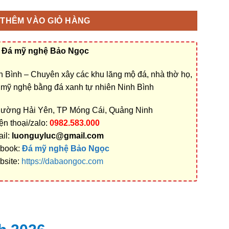
THÊM VÀO GIỎ HÀNG
Đá mỹ nghệ Bảo Ngọc
 Bình – Chuyên xây các khu lăng mộ đá, nhà thờ họ,
á mỹ nghệ bằng đá xanh tự nhiên Ninh Bình
phường Hải Yên, TP Móng Cái, Quảng Ninh
ện thoại/zalo:
0982.583.000
il:
luonguyluc@gmail.com
book:
Đá mỹ nghệ Bảo Ngọc
bsite:
https://dabaongoc.com