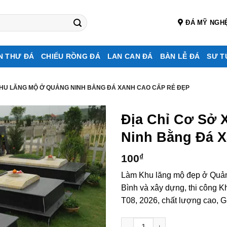
ĐÁ MỸ NGH
N THƯ ĐÁ
CHIẾU RỒNG ĐÁ
LAN CAN ĐÁ
BÀN LỄ ĐÁ
SƯ T
KHU LĂNG MỘ Ở QUẢNG NINH BẰNG ĐÁ XANH CAO CẤP RẺ ĐẸP
Địa Chỉ Cơ Sở
Ninh Bằng Đá X
100
₫
Làm Khu lăng mộ đẹp ở Quản
Bình và xây dựng, thi công 
T08, 2026, chất lượng cao, G
Địa chỉ cơ sở xây Khu lăng m