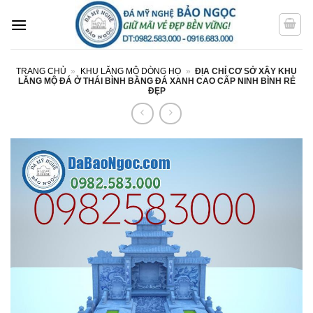
Bỏ
qua
nội
dung
TRANG CHỦ
»
KHU LĂNG MỘ DÒNG HỌ
»
ĐỊA CHỈ CƠ SỞ XÂY KHU
LĂNG MỘ ĐÁ Ở THÁI BÌNH BẰNG ĐÁ XANH CAO CẤP NINH BÌNH RẺ
ĐẸP