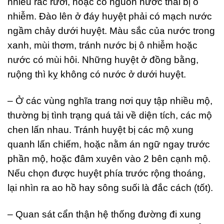
nhiều rác rưởi, hoặc có nguồn nước thải bị ô
nhiễm. Đào lên ở đáy huyệt phải có mạch nước
ngầm chảy dưới huyệt. Màu sắc của nước trong
xanh, mùi thơm, tránh nước bị ô nhiễm hoặc
nước có mùi hôi. Những huyệt ở đồng bằng,
ruộng thì kỵ không có nước ở dưới huyệt.
– Ở các vùng nghĩa trang nơi quy tập nhiều mộ,
thường bị tình trạng quá tải về diện tích, các mộ
chen lấn nhau. Tránh huyệt bị các mộ xung
quanh lấn chiếm, hoặc nằm án ngữ ngay trước
phần mộ, hoặc đâm xuyên vào 2 bên cạnh mộ.
Nếu chọn được huyệt phía trước rộng thoáng,
lại nhìn ra ao hồ hay sông suối là đắc cách (tốt).
– Quan sát cẩn thận hệ thống đường đi xung