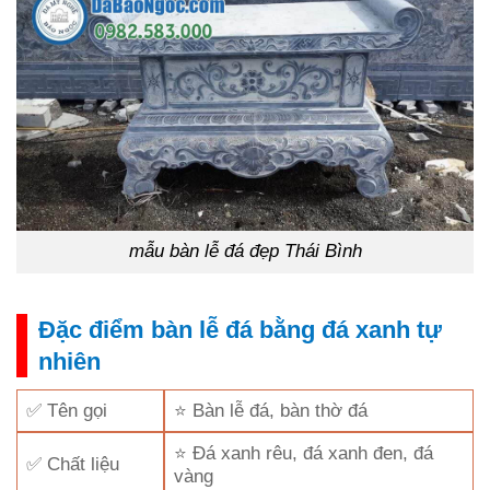
mẫu bàn lễ đá đẹp Thái Bình
Đặc điểm bàn lễ đá bằng đá xanh tự
nhiên
✅ Tên gọi
⭐ Bàn lễ đá, bàn thờ đá
⭐ Đá xanh rêu, đá xanh đen, đá
✅ Chất liệu
vàng