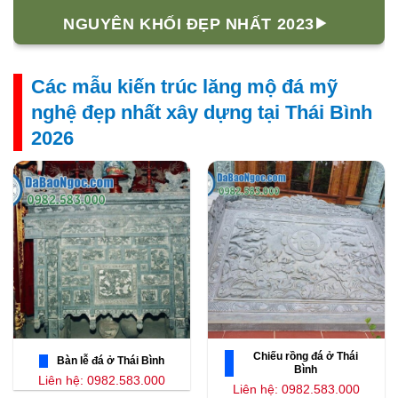
NGUYÊN KHỐI ĐẸP NHẤT 2023
Các mẫu kiến trúc lăng mộ đá mỹ
nghệ đẹp nhất xây dựng tại Thái Bình
2026
Chiếu rồng đá ở Thái
Bàn lễ đá ở Thái Bình
Bình
Liên hệ: 0982.583.000
Liên hệ: 0982.583.000