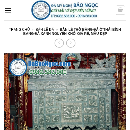
Bỏ
qua
nội
dung
TRANG CHỦ
»
BÀN LỄ ĐÁ
»
BÀN LỄ THỜ BẰNG ĐÁ Ở THÁI BÌNH
BẰNG ĐÁ XANH NGUYÊN KHỐI GIÁ RẺ, MẪU ĐẸP