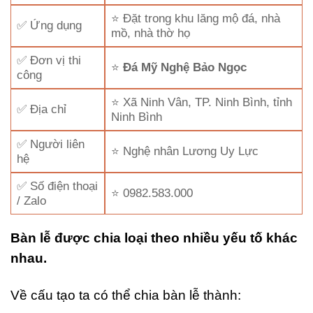
⭐ Đặt trong khu lăng mộ đá, nhà
✅ Ứng dụng
mồ, nhà thờ họ
✅ Đơn vị thi
⭐
Đá Mỹ Nghệ Bảo Ngọc
công
⭐ Xã Ninh Vân, TP. Ninh Bình, tỉnh
✅ Địa chỉ
Ninh Bình
✅ Người liên
⭐ Nghệ nhân Lương Uy Lực
hệ
✅ Số điện thoại
⭐ 0982.583.000
/ Zalo
Bàn lễ được chia loại theo nhiều yếu tố khác
nhau.
Về cấu tạo ta có thể chia bàn lễ thành: