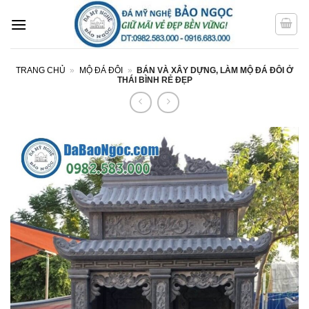
Bỏ
qua
nội
dung
TRANG CHỦ
»
MỘ ĐÁ ĐÔI
»
BÁN VÀ XÂY DỰNG, LÀM MỘ ĐÁ ĐÔI Ở
THÁI BÌNH RẺ ĐẸP