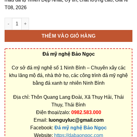
T08, 2026
Bán và xây dựng, làm Mộ đá đôi ở Thái Bình rẻ đẹp số lượng
THÊM VÀO GIỎ HÀNG
Đá mỹ nghệ Bảo Ngọc
Cơ sở đá mỹ nghệ số 1 Ninh Bình – Chuyên xây các
khu lăng mộ đá, nhà thờ họ, các công trình đá mỹ nghệ
bằng đá xanh tự nhiên Ninh Bình
Địa chỉ: Thôn Quang Lang Đoài, Xã Thụy Hải, Thái
Thụy, Thái Bình
Điện thoại/zalo:
0982.583.000
Email:
luonguyluc@gmail.com
Facebook:
Đá mỹ nghệ Bảo Ngọc
Website:
https://dabaongoc.com