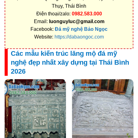
Thụy, Thái Bình
Điện thoại/zalo:
0982.583.000
Email:
luonguyluc@gmail.com
Facebook:
Đá mỹ nghệ Bảo Ngọc
Website:
https://dabaongoc.com
Các mẫu kiến trúc lăng mộ đá mỹ
nghệ đẹp nhất xây dựng tại Thái Bình
2026