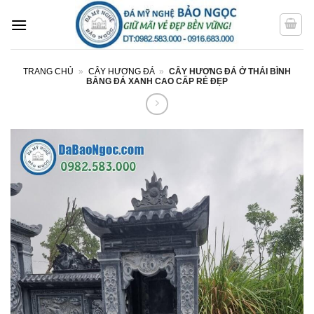
Bỏ
qua
nội
dung
TRANG CHỦ
»
CÂY HƯƠNG ĐÁ
»
CÂY HƯƠNG ĐÁ Ở THÁI BÌNH
BẰNG ĐÁ XANH CAO CẤP RẺ ĐẸP