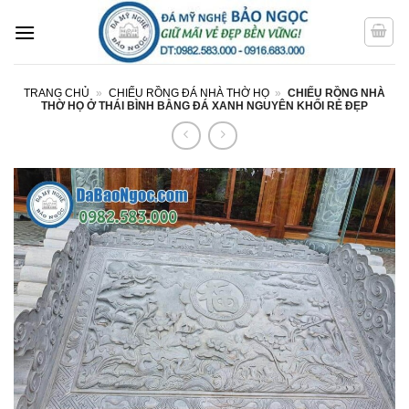
Bỏ
qua
nội
dung
TRANG CHỦ
»
CHIẾU RỒNG ĐÁ NHÀ THỜ HỌ
»
CHIẾU RỒNG NHÀ
THỜ HỌ Ở THÁI BÌNH BẰNG ĐÁ XANH NGUYÊN KHỐI RẺ ĐẸP