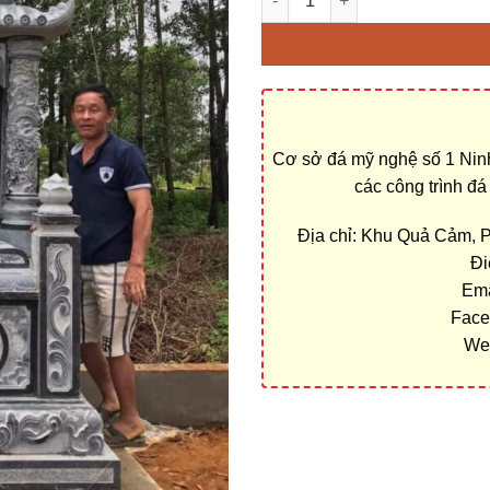
Cơ sở đá mỹ nghệ số 1 Ninh
các công trình đ
Địa chỉ: Khu Quả Cảm, 
Đi
Ema
Face
We