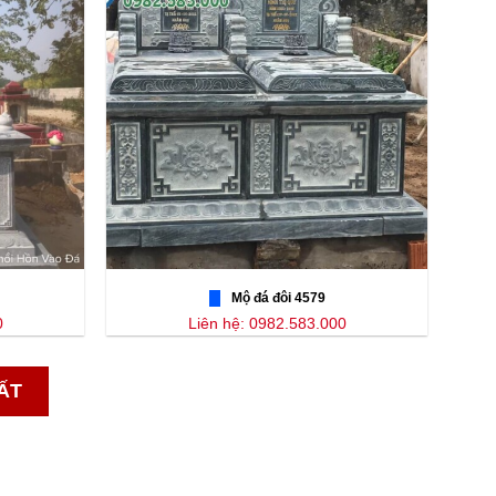
Mộ đá đôi 4579
0
Liên hệ: 0982.583.000
ẤT