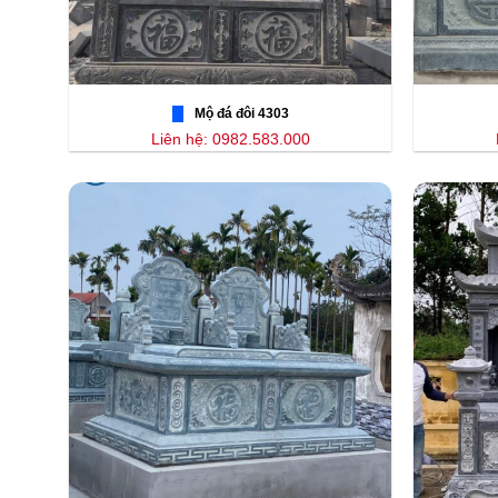
Mộ đá đôi 4303
Liên hệ: 0982.583.000