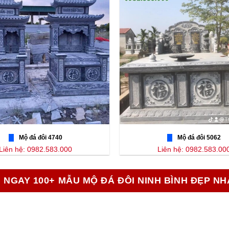
Mộ đá đôi 4740
Mộ đá đôi 5062
Liên hệ: 0982.583.000
Liên hệ: 0982.583.00
 NGAY 100+ MẪU MỘ ĐÁ ĐÔI NINH BÌNH ĐẸP NH