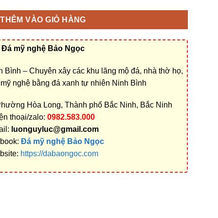
THÊM VÀO GIỎ HÀNG
Đá mỹ nghệ Bảo Ngọc
 Bình – Chuyên xây các khu lăng mộ đá, nhà thờ họ,
á mỹ nghệ bằng đá xanh tự nhiên Ninh Bình
Phường Hòa Long, Thành phố Bắc Ninh, Bắc Ninh
ện thoại/zalo:
0982.583.000
il:
luonguyluc@gmail.com
book:
Đá mỹ nghệ Bảo Ngọc
bsite:
https://dabaongoc.com