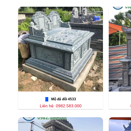
Mộ đá đôi 4533
Liên hệ: 0982.583.000