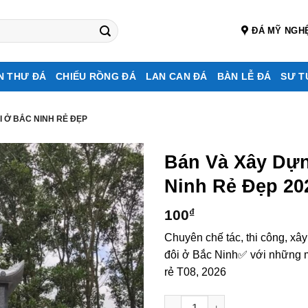
ĐÁ MỸ NGH
N THƯ ĐÁ
CHIẾU RỒNG ĐÁ
LAN CAN ĐÁ
BÀN LỄ ĐÁ
SƯ T
I Ở BẮC NINH RẺ ĐẸP
Bán Và Xây Dự
Ninh Rẻ Đẹp 20
100
₫
Chuyên chế tác, thi công, xâ
đôi ở Bắc Ninh✅ với những mẫ
rẻ T08, 2026
Bán và xây dựng, làm Mộ đá đ