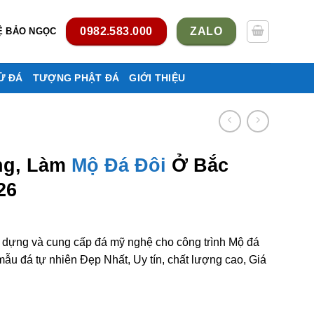
0982.583.000
ZALO
Ệ BẢO NGỌC
Ử ĐÁ
TƯỢNG PHẬT ĐÁ
GIỚI THIỆU
ng, Làm
Mộ Đá Đôi
Ở Bắc
26
y dựng và cung cấp đá mỹ nghệ cho công trình Mộ đá
u đá tự nhiên Đẹp Nhất, Uy tín, chất lượng cao, Giá
ôi ở Bắc Ninh rẻ đẹp số lượng