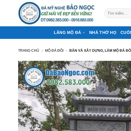
Bỏ
qua
Tìm
kiếm:
nội
dung
LĂNG MỘ ĐÁ
NHÀ THỜ HỌ
CUỐ
TRANG CHỦ
»
MỘ ĐÁ ĐÔI
»
BÁN VÀ XÂY DỰNG, LÀM MỘ ĐÁ ĐÔ