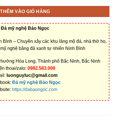
THÊM VÀO GIỎ HÀNG
Đá mỹ nghệ Bảo Ngọc
 Bình – Chuyên xây các khu lăng mộ đá, nhà thờ họ,
á mỹ nghệ bằng đá xanh tự nhiên Ninh Bình
Phường Hòa Long, Thành phố Bắc Ninh, Bắc Ninh
ện thoại/zalo:
0982.583.000
il:
luonguyluc@gmail.com
book:
Đá mỹ nghệ Bảo Ngọc
bsite:
https://dabaongoc.com