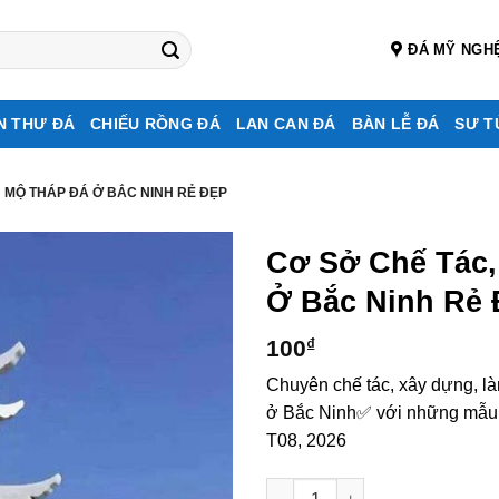
ĐÁ MỸ NGH
N THƯ ĐÁ
CHIẾU RỒNG ĐÁ
LAN CAN ĐÁ
BÀN LỄ ĐÁ
SƯ T
 MỘ THÁP ĐÁ Ở BẮC NINH RẺ ĐẸP
Cơ Sở Chế Tác
Ở Bắc Ninh Rẻ 
100
₫
Chuyên chế tác, xây dựng, l
ở Bắc Ninh✅ với những mẫu đá
T08, 2026
Cơ sở chế tác, xây dựng, bán