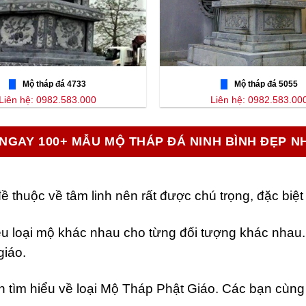
Mộ tháp đá 4733
Mộ tháp đá 5055
Liên hệ: 0982.583.000
Liên hệ: 0982.583.00
NGAY 100+ MẪU MỘ THÁP ĐÁ NINH BÌNH ĐẸP N
ề thuộc về tâm linh nên rất được chú trọng, đặc biệt 
ều loại mộ khác nhau cho từng đối tượng khác nhau. 
giáo.
ìm hiểu về loại Mộ Tháp Phật Giáo. Các bạn cùng