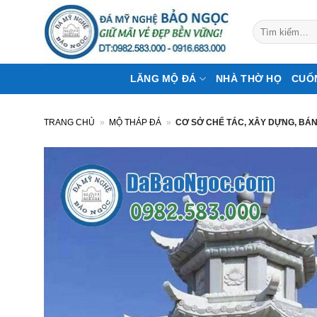
Bỏ
qua
Tìm
kiếm:
nội
dung
LĂNG MỘ ĐÁ
NHÀ THỜ HỌ
CUỐ
TRANG CHỦ
»
MỘ THÁP ĐÁ
»
CƠ SỞ CHẾ TÁC, XÂY DỰNG, BÁN