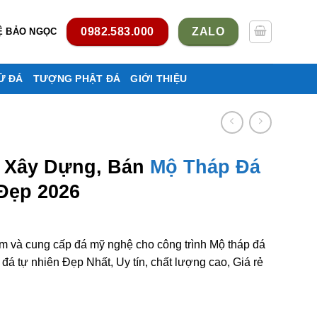
0982.583.000
ZALO
Ệ BẢO NGỌC
Ử ĐÁ
TƯỢNG PHẬT ĐÁ
GIỚI THIỆU
, Xây Dựng, Bán
Mộ Tháp Đá
Đẹp 2026
àm và cung cấp đá mỹ nghệ cho công trình Mộ tháp đá
 tự nhiên Đẹp Nhất, Uy tín, chất lượng cao, Giá rẻ
 Mộ tháp đá ở Bắc Ninh rẻ đẹp số lượng