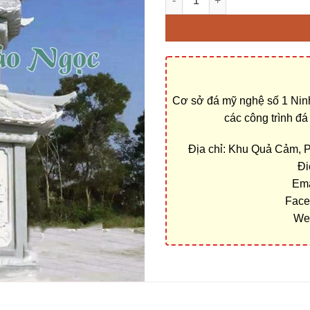
Cơ sở đá mỹ nghệ số 1 Ninh
các công trình đ
Địa chỉ: Khu Quả Cảm, 
Đi
Ema
Face
We