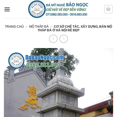
Bỏ
qua
nội
dung
TRANG CHỦ
»
MỘ THÁP ĐÁ
»
CƠ SỞ CHẾ TÁC, XÂY DỰNG, BÁN MỘ
THÁP ĐÁ Ở HÀ NỘI RẺ ĐẸP