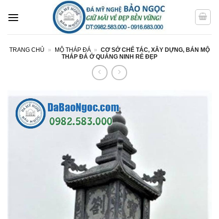
Bỏ
qua
nội
dung
TRANG CHỦ
»
MỘ THÁP ĐÁ
»
CƠ SỞ CHẾ TÁC, XÂY DỰNG, BÁN MỘ
THÁP ĐÁ Ở QUẢNG NINH RẺ ĐẸP