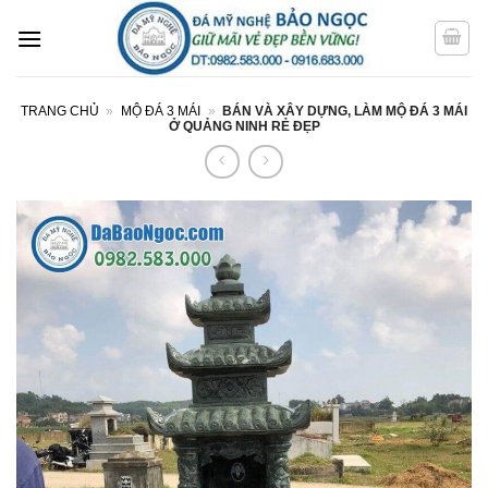
Bỏ
qua
nội
dung
TRANG CHỦ
»
MỘ ĐÁ 3 MÁI
»
BÁN VÀ XÂY DỰNG, LÀM MỘ ĐÁ 3 MÁI
Ở QUẢNG NINH RẺ ĐẸP