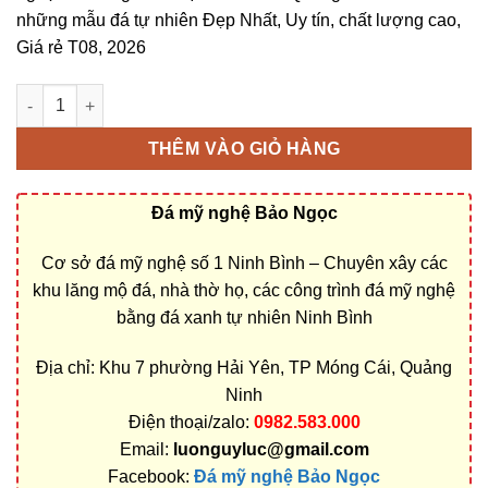
những mẫu đá tự nhiên Đẹp Nhất, Uy tín, chất lượng cao,
Giá rẻ T08, 2026
Bán và xây dựng, làm Mộ đá 3 mái ở Quảng Ninh rẻ đẹp số lượ
THÊM VÀO GIỎ HÀNG
Đá mỹ nghệ Bảo Ngọc
Cơ sở đá mỹ nghệ số 1 Ninh Bình – Chuyên xây các
khu lăng mộ đá, nhà thờ họ, các công trình đá mỹ nghệ
bằng đá xanh tự nhiên Ninh Bình
Địa chỉ: Khu 7 phường Hải Yên, TP Móng Cái, Quảng
Ninh
Điện thoại/zalo:
0982.583.000
Email:
luonguyluc@gmail.com
Facebook:
Đá mỹ nghệ Bảo Ngọc