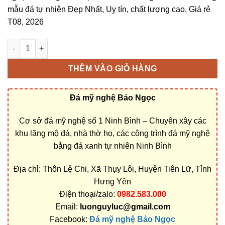
mẫu đá tự nhiên Đẹp Nhất, Uy tín, chất lượng cao, Giá rẻ
T08, 2026
Bán và xây dựng, làm Mộ đá 3 mái ở Hưng Yên rẻ đẹp số lượng
THÊM VÀO GIỎ HÀNG
Đá mỹ nghệ Bảo Ngọc
Cơ sở đá mỹ nghệ số 1 Ninh Bình – Chuyên xây các
khu lăng mộ đá, nhà thờ họ, các công trình đá mỹ nghệ
bằng đá xanh tự nhiên Ninh Bình
Địa chỉ: Thôn Lệ Chi, Xã Thụy Lôi, Huyện Tiên Lữ, Tỉnh
Hưng Yên
Điện thoại/zalo:
0982.583.000
Email:
luonguyluc@gmail.com
Facebook:
Đá mỹ nghệ Bảo Ngọc