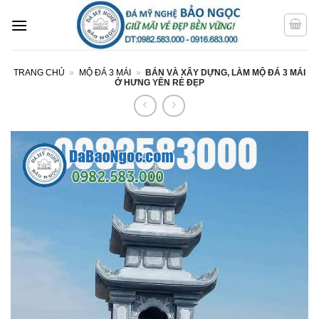
Bỏ
qua
nội
dung
TRANG CHỦ
»
MỘ ĐÁ 3 MÁI
»
BÁN VÀ XÂY DỰNG, LÀM MỘ ĐÁ 3 MÁI
Ở HƯNG YÊN RẺ ĐẸP