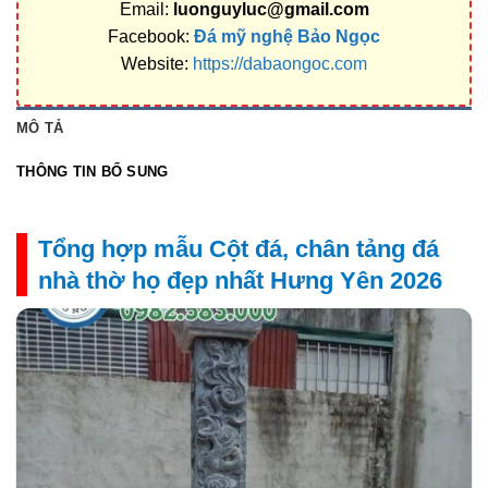
Email:
luonguyluc@gmail.com
Facebook:
Đá mỹ nghệ Bảo Ngọc
Website:
https://dabaongoc.com
MÔ TẢ
THÔNG TIN BỔ SUNG
Tổng hợp mẫu Cột đá, chân tảng đá
nhà thờ họ đẹp nhất Hưng Yên 2026