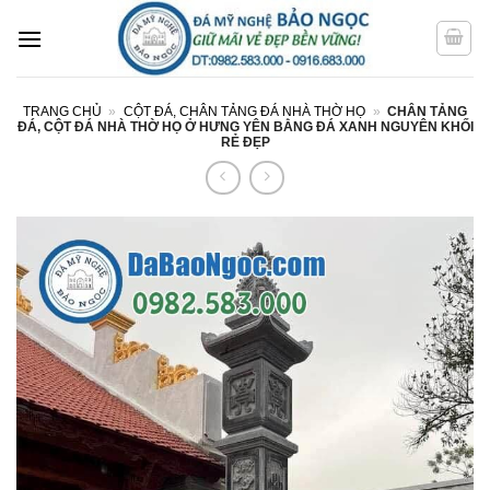
Bỏ
qua
nội
dung
TRANG CHỦ
»
CỘT ĐÁ, CHÂN TẢNG ĐÁ NHÀ THỜ HỌ
»
CHÂN TẢNG
ĐÁ, CỘT ĐÁ NHÀ THỜ HỌ Ở HƯNG YÊN BẰNG ĐÁ XANH NGUYÊN KHỐI
RẺ ĐẸP