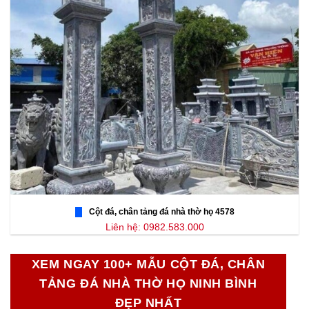
Cột đá, chân tảng đá nhà thờ họ 4578
Liên hệ: 0982.583.000
XEM NGAY 100+ MẪU CỘT ĐÁ, CHÂN
TẢNG ĐÁ NHÀ THỜ HỌ NINH BÌNH
ĐẸP NHẤT