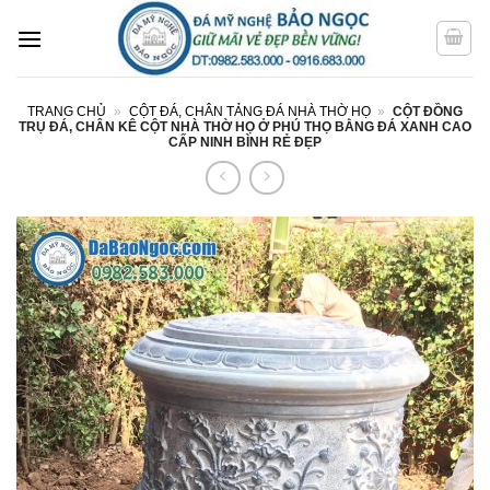
Bỏ
qua
nội
dung
TRANG CHỦ
»
CỘT ĐÁ, CHÂN TẢNG ĐÁ NHÀ THỜ HỌ
»
CỘT ĐỒNG
TRỤ ĐÁ, CHÂN KÊ CỘT NHÀ THỜ HỌ Ở PHÚ THỌ BẰNG ĐÁ XANH CAO
CẤP NINH BÌNH RẺ ĐẸP