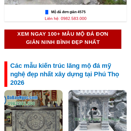
Mộ đá đơn giản 4575
Liên hệ: 0982.583.000
XEM NGAY 100+ MẪU MỘ ĐÁ ĐƠN
GIẢN NINH BÌNH ĐẸP NHẤT
Các mẫu kiến trúc lăng mộ đá mỹ
nghệ đẹp nhất xây dựng tại Phú Thọ
2026