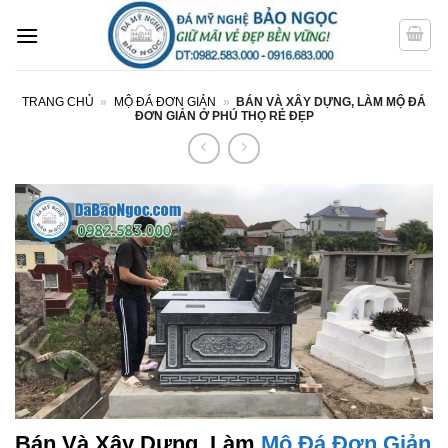
Bỏ
qua
nội
dung
TRANG CHỦ
»
MỘ ĐÁ ĐƠN GIẢN
»
BÁN VÀ XÂY DỰNG, LÀM MỘ ĐÁ
ĐƠN GIẢN Ở PHÚ THỌ RẺ ĐẸP
Bán Và Xây Dựng, Làm
Mộ Đá Đơn Giản