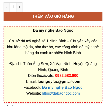
Bán và xây dựng, làm Mộ đá đơn giản ở Quảng Bình rẻ đẹp số
THÊM VÀO GIỎ HÀNG
Đá mỹ nghệ Bảo Ngọc
Cơ sở đá mỹ nghệ số 1 Ninh Bình – Chuyên xây các
khu lăng mộ đá, nhà thờ họ, các công trình đá mỹ nghệ
bằng đá xanh tự nhiên Ninh Bình
Địa chỉ: Thôn Áng Sơn, Xã Vạn Ninh, Huyện Quảng
Ninh, Quảng Bình
Điện thoại/zalo:
0982.583.000
Email:
luonguyluc@gmail.com
Facebook:
Đá mỹ nghệ Bảo Ngọc
Website:
https://dabaongoc.com