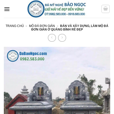
Bỏ
qua
nội
dung
TRANG CHỦ
»
MỘ ĐÁ ĐƠN GIẢN
»
BÁN VÀ XÂY DỰNG, LÀM MỘ ĐÁ
ĐƠN GIẢN Ở QUẢNG BÌNH RẺ ĐẸP