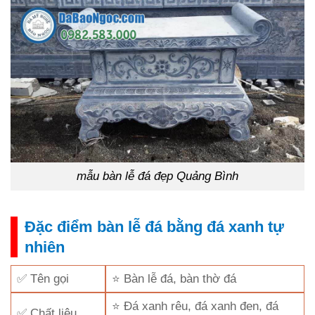
mẫu bàn lễ đá đẹp Quảng Bình
Đặc điểm bàn lễ đá bằng đá xanh tự
nhiên
✅ Tên gọi
⭐ Bàn lễ đá, bàn thờ đá
⭐ Đá xanh rêu, đá xanh đen, đá
✅ Chất liệu