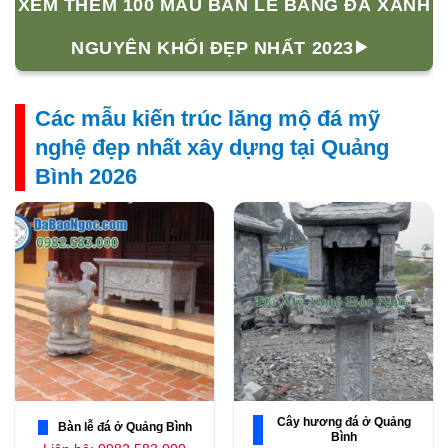
XEM THÊM 100 MẪU BÀN LỄ BẰNG ĐÁ XANH
NGUYÊN KHỐI ĐẸP NHẤT 2023
Các mẫu kiến trúc lăng mộ đá mỹ
nghệ đẹp nhất xây dựng tại Quảng
Bình 2026
Cây hương đá ở Quảng
Bàn lễ đá ở Quảng Bình
Bình