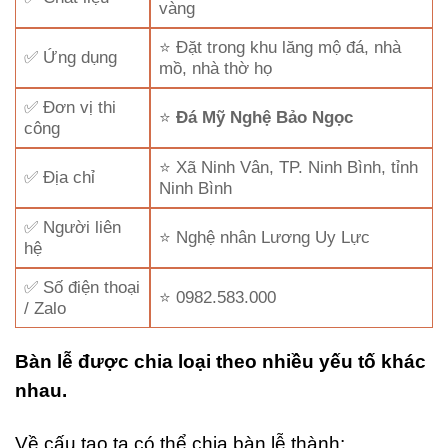
vàng
⭐ Đặt trong khu lăng mộ đá, nhà
✅ Ứng dụng
mồ, nhà thờ họ
✅ Đơn vị thi
⭐
Đá Mỹ Nghệ Bảo Ngọc
công
⭐ Xã Ninh Vân, TP. Ninh Bình, tỉnh
✅ Địa chỉ
Ninh Bình
✅ Người liên
⭐ Nghệ nhân Lương Uy Lực
hệ
✅ Số điện thoại
⭐ 0982.583.000
/ Zalo
Bàn lễ được chia loại theo nhiều yếu tố khác
nhau.
Về cấu tạo ta có thể chia bàn lễ thành: