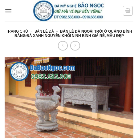
Bỏ
qua
nội
dung
TRANG CHỦ
»
BÀN LỄ ĐÁ
»
BÀN LỄ ĐÁ NGOÀI TRỜI Ở QUẢNG BÌNH
BẰNG ĐÁ XANH NGUYÊN KHỐI NINH BÌNH GIÁ RẺ, MẪU ĐẸP