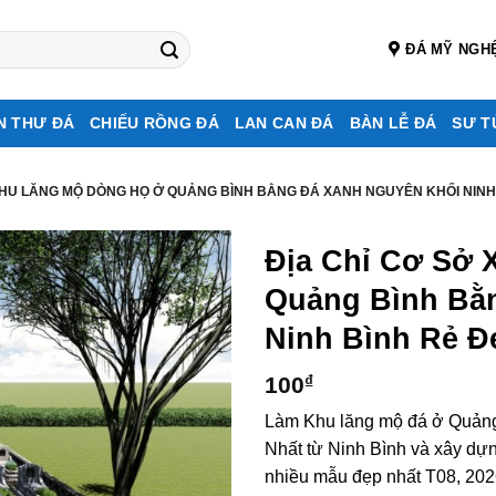
ĐÁ MỸ NGH
N THƯ ĐÁ
CHIẾU RỒNG ĐÁ
LAN CAN ĐÁ
BÀN LỄ ĐÁ
SƯ T
KHU LĂNG MỘ DÒNG HỌ Ở QUẢNG BÌNH BẰNG ĐÁ XANH NGUYÊN KHỐI NINH
Địa Chỉ Cơ Sở 
Quảng Bình Bằ
Ninh Bình Rẻ Đ
100
₫
Làm Khu lăng mộ đá ở Quảng
Nhất từ Ninh Bình và xây dự
nhiều mẫu đẹp nhất T08, 2026