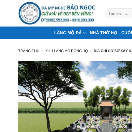
Bỏ
qua
Tìm
kiếm:
nội
dung
LĂNG MỘ ĐÁ
NHÀ THỜ HỌ
CUỐ
TRANG CHỦ
»
KHU LĂNG MỘ DÒNG HỌ
»
ĐỊA CHỈ CƠ SỞ XÂY 