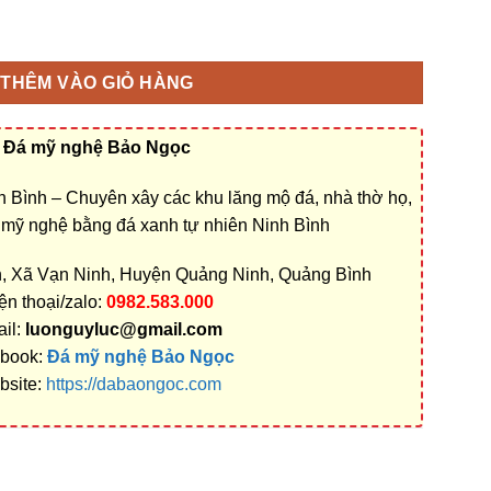
ộ dòng họ ở Quảng Bình bằng Đá xanh Nguyên khối Ninh Bình rẻ
THÊM VÀO GIỎ HÀNG
Đá mỹ nghệ Bảo Ngọc
 Bình – Chuyên xây các khu lăng mộ đá, nhà thờ họ,
á mỹ nghệ bằng đá xanh tự nhiên Ninh Bình
n, Xã Vạn Ninh, Huyện Quảng Ninh, Quảng Bình
ện thoại/zalo:
0982.583.000
il:
luonguyluc@gmail.com
book:
Đá mỹ nghệ Bảo Ngọc
bsite:
https://dabaongoc.com