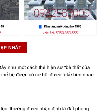
049
Khu lăng mộ dòng họ 4566
0
Liên hệ: 0982.583.000
ĐẸP NHẤT
Đây như một cách thể hiện sự “bề thế” của
ều thế hệ được có cơ hội được ở kề bên nhau
a tộc, thường được nhận định là đất phong