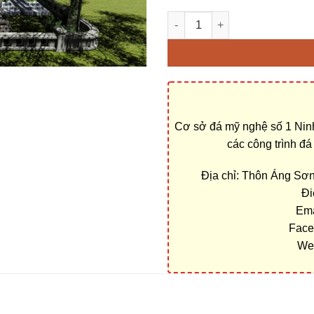
Địa chỉ cơ sở xây Khu lăng m
Cơ sở đá mỹ nghệ số 1 Ninh
các công trình đ
Địa chỉ: Thôn Áng Sơ
Đi
Ema
Face
We