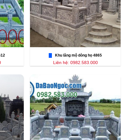
612
Khu lăng mộ dòng họ 4865
0
Liên hệ: 0982.583.000