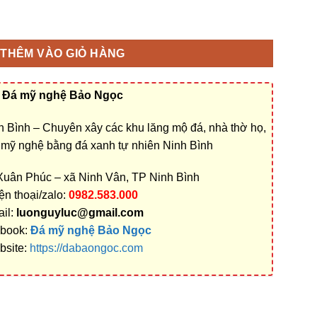
ộ ở Ninh Bình bằng Đá xanh nguyên khối rẻ đẹp số lượng
THÊM VÀO GIỎ HÀNG
Đá mỹ nghệ Bảo Ngọc
 Bình – Chuyên xây các khu lăng mộ đá, nhà thờ họ,
á mỹ nghệ bằng đá xanh tự nhiên Ninh Bình
 Xuân Phúc – xã Ninh Vân, TP Ninh Bình
ện thoại/zalo:
0982.583.000
il:
luonguyluc@gmail.com
book:
Đá mỹ nghệ Bảo Ngọc
bsite:
https://dabaongoc.com