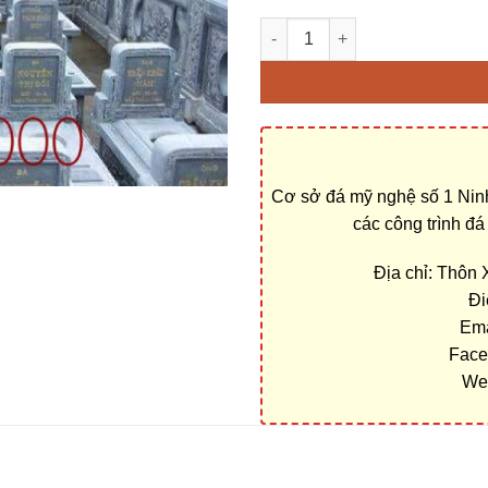
Địa chỉ cơ sở xây Khu lăng m
Cơ sở đá mỹ nghệ số 1 Ninh
các công trình đ
Địa chỉ: Thôn
Đi
Ema
Face
We