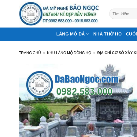
Bỏ
qua
Tìm
kiếm:
nội
dung
LĂNG MỘ ĐÁ
NHÀ THỜ HỌ
CUỐ
TRANG CHỦ
»
KHU LĂNG MỘ DÒNG HỌ
»
ĐỊA CHỈ CƠ SỞ XÂY 