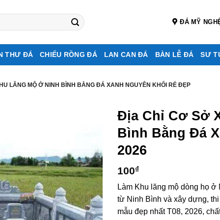
ĐÁ MỸ NGH
N THƯ ĐÁ
CHIẾU RỒNG ĐÁ
LAN CAN ĐÁ
BÀN LỄ ĐÁ
SƯ T
KHU LĂNG MỘ Ở NINH BÌNH BẰNG ĐÁ XANH NGUYÊN KHỐI RẺ ĐẸP
Địa Chỉ Cơ Sở 
Bình Bằng Đá 
2026
100
₫
Làm Khu lăng mộ dòng họ ở 
từ Ninh Bình và xây dựng, th
mẫu đẹp nhất T08, 2026, chất