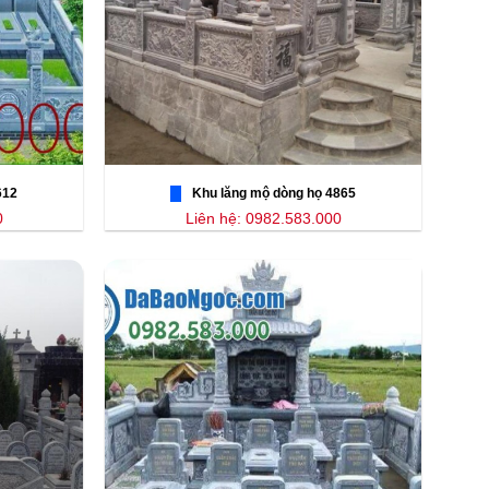
612
Khu lăng mộ dòng họ 4865
0
Liên hệ: 0982.583.000