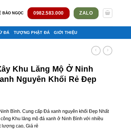
0982.583.000
ZALO
Ệ BẢO NGỌC
Ử ĐÁ
TƯỢNG PHẬT ĐÁ
GIỚI THIỆU
Xây Khu Lăng Mộ Ở Ninh
Xanh Nguyên Khối Rẻ Đẹp
Ninh Bình. Cung cấp Đá xanh nguyên khối Đẹp Nhất
i công Khu lăng mộ đá xanh ở Ninh Bình với nhiều
 lượng cao, Giá rẻ