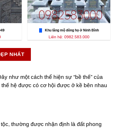
049
Khu lăng mộ dòng họ ở Ninh Bình
0
Liên hệ: 0982.583.000
ĐẸP NHẤT
Đây như một cách thể hiện sự “bề thế” của
ều thế hệ được có cơ hội được ở kề bên nhau
a tộc, thường được nhận định là đất phong