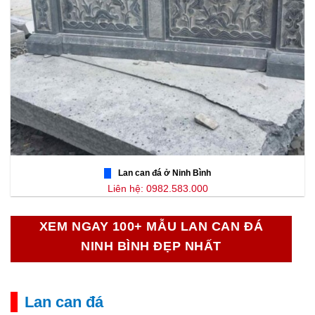
Lan can đá ở Ninh Bình
Liên hệ: 0982.583.000
XEM NGAY 100+ MẪU LAN CAN ĐÁ
NINH BÌNH ĐẸP NHẤT
Lan can đá