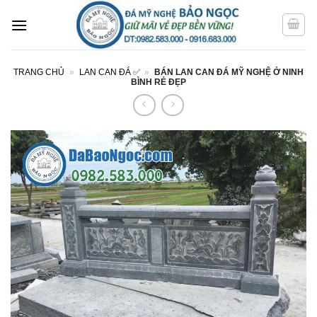
Bỏ
qua
nội
dung
TRANG CHỦ
»
LAN CAN ĐÁ ✅
»
BÁN LAN CAN ĐÁ MỸ NGHỆ Ở NINH
BÌNH RẺ ĐẸP