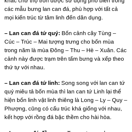
khắc chữ thọ tròn được sử dụng phổ biến trong
các mẫu bưng lan can đá, phù hợp với tất cả
mọi kiến trúc từ tâm linh đến dân dụng.
– Lan can đá tứ quý:
Bốn cảnh cây Tùng –
Cúc – Trúc – Mai tượng trưng cho bốn mùa
trong năm là mùa Đông – Thu – Hè – Xuân. Các
cảnh này được trạm trên tấm bưng và xếp theo
thứ tự với nhau.
– Lan can đá tứ linh:
Song song với lan can tứ
quý miêu tả bốn mùa thì lan can tứ Linh lại thể
hiện bốn linh vật linh thiêng là Long – Ly – Quy –
Phượng, cũng có cấu trúc khá giống với nhau,
kết hợp với rồng đá bậc thềm cho hài hòa.