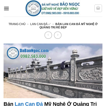
Bỏ
qua
nội
dung
TRANG CHỦ
»
LAN CAN ĐÁ ✅
»
BÁN LAN CAN ĐÁ MỸ NGHỆ Ở
QUẢNG TRỊ RẺ ĐẸP
Bán
Lan Can Đá
Mỹ Nghệ Ở Quảng Trị