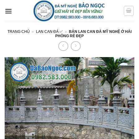
Bỏ
qua
nội
dung
TRANG CHỦ
»
LAN CAN ĐÁ ✅
»
BÁN LAN CAN ĐÁ MỸ NGHỆ Ở HẢI
PHÒNG RẺ ĐẸP