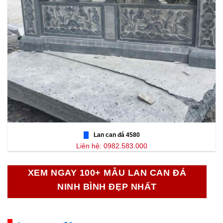
Lan can đá 4580
Liên hệ: 0982.583.000
XEM NGAY 100+ MẪU LAN CAN ĐÁ
NINH BÌNH ĐẸP NHẤT