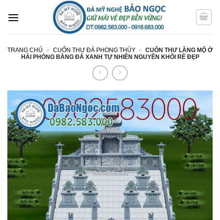
Bỏ
qua
nội
dung
TRANG CHỦ
»
CUỐN THƯ ĐÁ PHONG THỦY
»
CUỐN THƯ LĂNG MỘ Ở
HẢI PHÒNG BẰNG ĐÁ XANH TỰ NHIÊN NGUYÊN KHỐI RẺ ĐẸP