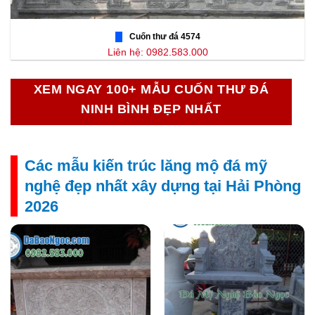
Cuốn thư đá 4574
Liên hệ: 0982.583.000
XEM NGAY 100+ MẪU CUỐN THƯ ĐÁ
NINH BÌNH ĐẸP NHẤT
Các mẫu kiến trúc lăng mộ đá mỹ
nghệ đẹp nhất xây dựng tại Hải Phòng
2026