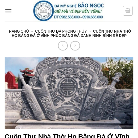
Bỏ
qua
nội
dung
TRANG CHỦ
»
CUỐN THƯ ĐÁ PHONG THỦY
»
CUỐN THƯ NHÀ THỜ
HỌ BẰNG ĐÁ Ở VĨNH PHÚC BẰNG ĐÁ XANH NINH BÌNH RẺ ĐẸP
Cuốn Thư Nhà Thờ Họ Bằng Đá Ở Vĩnh