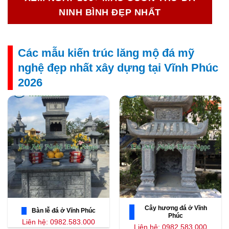
NINH BÌNH ĐẸP NHẤT
Các mẫu kiến trúc lăng mộ đá mỹ
nghệ đẹp nhất xây dựng tại Vĩnh Phúc
2026
Cây hương đá ở Vĩnh
Bàn lễ đá ở Vĩnh Phúc
Phúc
Liên hệ: 0982.583.000
Liên hệ: 0982.583.000