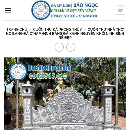
Bỏ
qua
nội
dung
TRANG CHỦ
»
CUỐN THƯ ĐÁ PHONG THỦY
»
CUỐN THƯ NHÀ THỜ
HỌ BẰNG ĐÁ Ở NAM ĐỊNH BẰNG ĐÁ XANH NGUYÊN KHỐI NINH BÌNH
RẺ ĐẸP