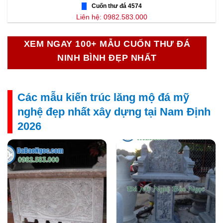
Cuốn thư đá 4574
Liên hệ: 0982.583.000
XEM NGAY 100+ MẪU CUỐN THƯ ĐÁ
NINH BÌNH ĐẸP NHẤT
Các mẫu kiến trúc lăng mộ đá mỹ
nghệ đẹp nhất xây dựng tại Nam Định
2026