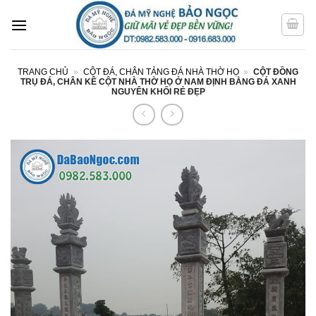
Bỏ
qua
nội
dung
TRANG CHỦ
»
CỘT ĐÁ, CHÂN TẢNG ĐÁ NHÀ THỜ HỌ
»
CỘT ĐỒNG
TRỤ ĐÁ, CHÂN KÊ CỘT NHÀ THỜ HỌ Ở NAM ĐỊNH BẰNG ĐÁ XANH
NGUYÊN KHỐI RẺ ĐẸP