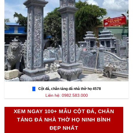
Cột đá, chân tảng đá nhà thờ họ 4578
Liên hệ: 0982.583.000
XEM NGAY 100+ MẪU CỘT ĐÁ, CHÂN
TẢNG ĐÁ NHÀ THỜ HỌ NINH BÌNH
ĐẸP NHẤT