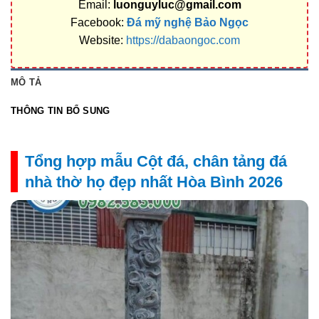
Email:
luonguyluc@gmail.com
Facebook:
Đá mỹ nghệ Bảo Ngọc
Website:
https://dabaongoc.com
MÔ TẢ
THÔNG TIN BỔ SUNG
Tổng hợp mẫu Cột đá, chân tảng đá
nhà thờ họ đẹp nhất Hòa Bình 2026