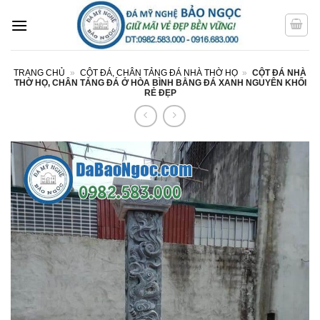
Bỏ
qua
nội
dung
TRANG CHỦ
»
CỘT ĐÁ, CHÂN TẢNG ĐÁ NHÀ THỜ HỌ
»
CỘT ĐÁ NHÀ
THỜ HỌ, CHÂN TẢNG ĐÁ Ở HÒA BÌNH BẰNG ĐÁ XANH NGUYÊN KHỐI
RẺ ĐẸP