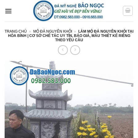
Bỏ
qua
nội
dung
TRANG CHỦ
»
MỘ ĐÁ NGUYÊN KHỐI
»
LÀM MỘ ĐÁ NGUYÊN KHỐI TẠI
HÒA BÌNH | CƠ SỞ CHẾ TÁC UY TÍN, BÁO GIÁ, MẪU THIẾT KẾ RIÊNG
THEO YÊU CẦU