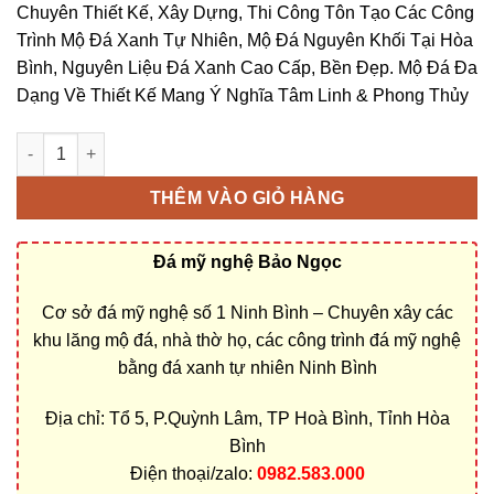
Chuyên Thiết Kế, Xây Dựng, Thi Công Tôn Tạo Các Công
Trình Mộ Đá Xanh Tự Nhiên, Mộ Đá Nguyên Khối Tại Hòa
Bình, Nguyên Liệu Đá Xanh Cao Cấp, Bền Đẹp. Mộ Đá Đa
Dạng Về Thiết Kế Mang Ý Nghĩa Tâm Linh & Phong Thủy
Làm mộ đá nguyên khối tại Hòa Bình | Cơ sở chế tác uy tín, báo
THÊM VÀO GIỎ HÀNG
Đá mỹ nghệ Bảo Ngọc
Cơ sở đá mỹ nghệ số 1 Ninh Bình – Chuyên xây các
khu lăng mộ đá, nhà thờ họ, các công trình đá mỹ nghệ
bằng đá xanh tự nhiên Ninh Bình
Địa chỉ: Tổ 5, P.Quỳnh Lâm, TP Hoà Bình, Tỉnh Hòa
Bình
Điện thoại/zalo:
0982.583.000