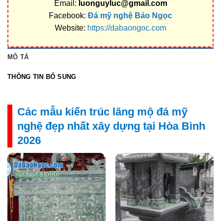
Email:
luonguyluc@gmail.com
Facebook:
Đá mỹ nghệ Bảo Ngọc
Website:
https://dabaongoc.com
MÔ TẢ
THÔNG TIN BỔ SUNG
Các mẫu kiến trúc lăng mộ đá mỹ
nghệ đẹp nhất xây dựng tại Hòa Bình
2026