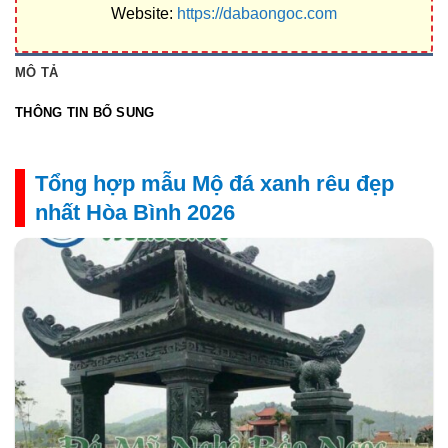
Website:
https://dabaongoc.com
MÔ TẢ
THÔNG TIN BỔ SUNG
Tổng hợp mẫu Mộ đá xanh rêu đẹp
nhất Hòa Bình 2026