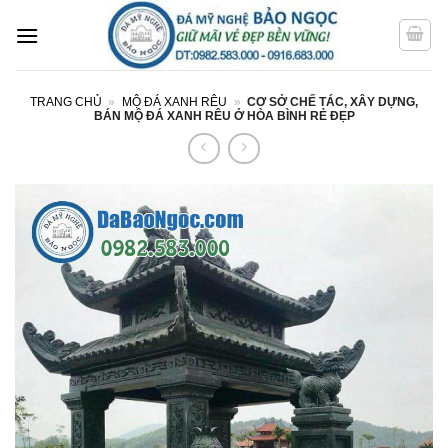
Bỏ
qua
nội
dung
TRANG CHỦ
»
MỘ ĐÁ XANH RÊU
»
CƠ SỞ CHẾ TÁC, XÂY DỰNG,
BÁN MỘ ĐÁ XANH RÊU Ở HÒA BÌNH RẺ ĐẸP