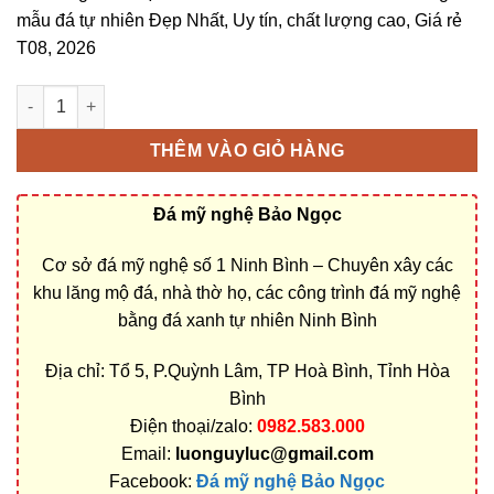
mẫu đá tự nhiên Đẹp Nhất, Uy tín, chất lượng cao, Giá rẻ
T08, 2026
Cơ sở chế tác, xây dựng, bán Mộ đá xanh rêu ở Hòa Bình rẻ đ
THÊM VÀO GIỎ HÀNG
Đá mỹ nghệ Bảo Ngọc
Cơ sở đá mỹ nghệ số 1 Ninh Bình – Chuyên xây các
khu lăng mộ đá, nhà thờ họ, các công trình đá mỹ nghệ
bằng đá xanh tự nhiên Ninh Bình
Địa chỉ: Tổ 5, P.Quỳnh Lâm, TP Hoà Bình, Tỉnh Hòa
Bình
Điện thoại/zalo:
0982.583.000
Email:
luonguyluc@gmail.com
Facebook:
Đá mỹ nghệ Bảo Ngọc