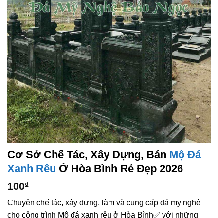
Cơ Sở Chế Tác, Xây Dựng, Bán
Mộ Đá
Xanh Rêu
Ở Hòa Bình Rẻ Đẹp 2026
100
₫
Chuyên chế tác, xây dựng, làm và cung cấp đá mỹ nghệ
cho công trình Mộ đá xanh rêu ở Hòa Bình✅ với những