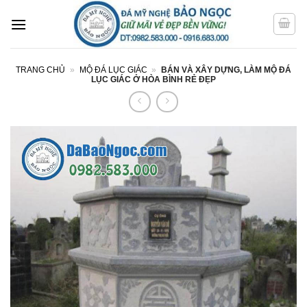
Bỏ
qua
nội
dung
TRANG CHỦ
»
MỘ ĐÁ LỤC GIÁC
»
BÁN VÀ XÂY DỰNG, LÀM MỘ ĐÁ
LỤC GIÁC Ở HÒA BÌNH RẺ ĐẸP