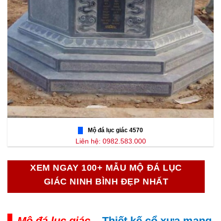
Mộ đá lục giác 4570
Liên hệ: 0982.583.000
XEM NGAY 100+ MẪU MỘ ĐÁ LỤC
GIÁC NINH BÌNH ĐẸP NHẤT
Mộ đá lục giác
– Thiết kế cổ xưa mang