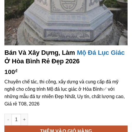
Bán Và Xây Dựng, Làm
Mộ Đá Lục Giác
Ở Hòa Bình Rẻ Đẹp 2026
100
₫
Chuyên chế tác, thi công, xây dựng và cung cấp đá mỹ
nghệ cho công trình Mộ đá lục giác ở Hòa Bình✅ với
những mẫu đá tự nhiên Đẹp Nhất, Uy tín, chất lượng cao,
Giá rẻ T08, 2026
Bán và xây dựng, làm Mộ đá lục giác ở Hòa Bình rẻ đẹp số lượ
THÊM VÀO GIỎ HÀNG