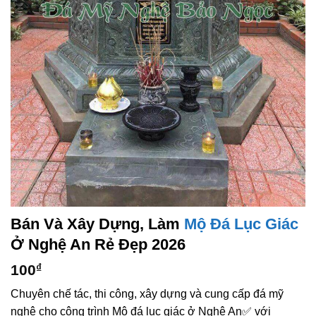
Bán Và Xây Dựng, Làm
Mộ Đá Lục Giác
Ở Nghệ An Rẻ Đẹp 2026
100
₫
Chuyên chế tác, thi công, xây dựng và cung cấp đá mỹ
nghệ cho công trình Mộ đá lục giác ở Nghệ An✅ với