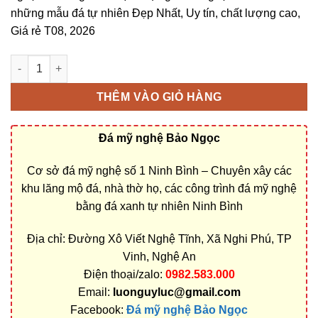
những mẫu đá tự nhiên Đẹp Nhất, Uy tín, chất lượng cao,
Giá rẻ T08, 2026
Bán và xây dựng, làm Mộ đá lục giác ở Nghệ An rẻ đẹp số lượ
THÊM VÀO GIỎ HÀNG
Đá mỹ nghệ Bảo Ngọc
Cơ sở đá mỹ nghệ số 1 Ninh Bình – Chuyên xây các
khu lăng mộ đá, nhà thờ họ, các công trình đá mỹ nghệ
bằng đá xanh tự nhiên Ninh Bình
Địa chỉ: Đường Xô Viết Nghệ Tĩnh, Xã Nghi Phú, TP
Vinh, Nghệ An
Điện thoại/zalo:
0982.583.000
Email:
luonguyluc@gmail.com
Facebook:
Đá mỹ nghệ Bảo Ngọc