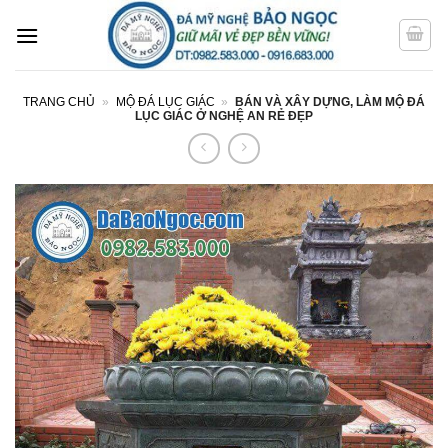
Bỏ
qua
nội
dung
TRANG CHỦ
»
MỘ ĐÁ LỤC GIÁC
»
BÁN VÀ XÂY DỰNG, LÀM MỘ ĐÁ
LỤC GIÁC Ở NGHỆ AN RẺ ĐẸP