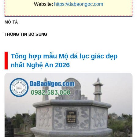
Website:
https://dabaongoc.com
MÔ TẢ
THÔNG TIN BỔ SUNG
Tổng hợp mẫu Mộ đá lục giác đẹp
nhất Nghệ An 2026