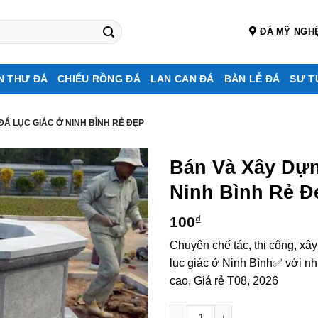
ĐÁ MỸ NGH
N THƯ ĐÁ
CHIẾU RỒNG ĐÁ
LAN CAN ĐÁ
BÀN LỄ ĐÁ
SƯ T
ĐÁ LỤC GIÁC Ở NINH BÌNH RẺ ĐẸP
Bán Và Xây Dự
Ninh Bình Rẻ Đ
100
₫
Chuyên chế tác, thi công, xâ
lục giác ở Ninh Bình✅ với nh
cao, Giá rẻ T08, 2026
Bán và xây dựng, làm Mộ đá lụ