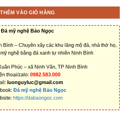
THÊM VÀO GIỎ HÀNG
Đá mỹ nghệ Bảo Ngọc
 Bình – Chuyên xây các khu lăng mộ đá, nhà thờ họ,
á mỹ nghệ bằng đá xanh tự nhiên Ninh Bình
 Xuân Phúc – xã Ninh Vân, TP Ninh Bình
ện thoại/zalo:
0982.583.000
il:
luonguyluc@gmail.com
book:
Đá mỹ nghệ Bảo Ngọc
bsite:
https://dabaongoc.com