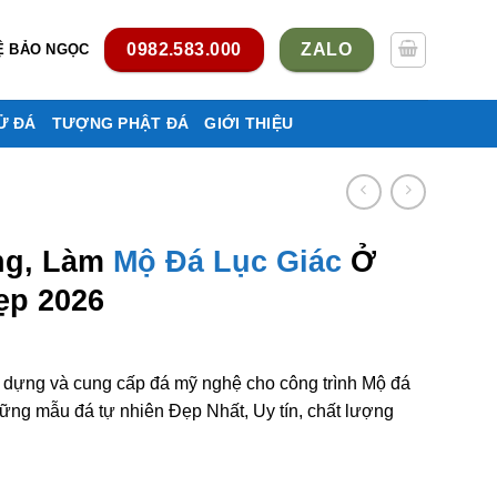
0982.583.000
ZALO
Ệ BẢO NGỌC
Ử ĐÁ
TƯỢNG PHẬT ĐÁ
GIỚI THIỆU
ng, Làm
Mộ Đá Lục Giác
Ở
ẹp 2026
y dựng và cung cấp đá mỹ nghệ cho công trình Mộ đá
ững mẫu đá tự nhiên Đẹp Nhất, Uy tín, chất lượng
c giác ở Ninh Bình rẻ đẹp số lượng