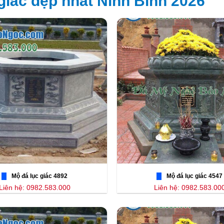
iác đẹp nhất Ninh Bình 2026
Mộ đá lục giác 4892
Mộ đá lục giác 4547
Liên hệ: 0982.583.000
Liên hệ: 0982.583.00