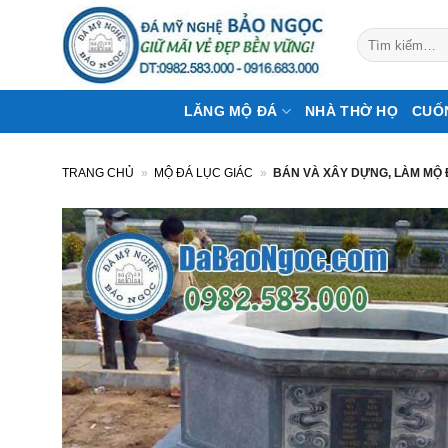
Bỏ
qua
Tìm
kiếm:
nội
dung
LĂNG MỘ ĐÁ
NHÀ THỜ HỌ
CUỐ
TRANG CHỦ
»
MỘ ĐÁ LỤC GIÁC
»
BÁN VÀ XÂY DỰNG, LÀM MỘ 