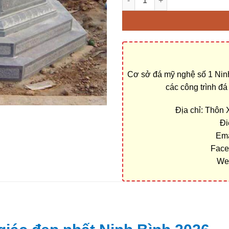
Cơ sở đá mỹ nghệ số 1 Ninh
các công trình đ
Địa chỉ: Thôn
Đi
Ema
Face
We