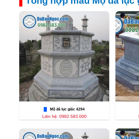
Tổng hợp mẫu Mộ đá lục g
Mộ đá lục giác 4294
Liên hệ: 0982.583.000