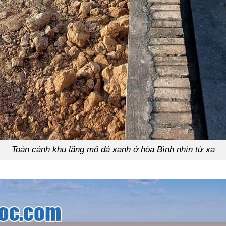
Toàn cảnh khu lăng mộ đá xanh ở hòa Bình nhìn từ xa