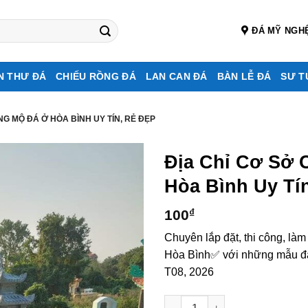
ĐÁ MỸ NGH
N THƯ ĐÁ
CHIẾU RỒNG ĐÁ
LAN CAN ĐÁ
BÀN LỄ ĐÁ
SƯ T
NG MỘ ĐÁ Ở HÒA BÌNH UY TÍN, RẺ ĐẸP
Địa Chỉ Cơ Sở 
Hòa Bình Uy Tí
100
₫
Chuyên lắp đặt, thi công, là
Hòa Bình✅ với những mẫu đá t
T08, 2026
Địa chỉ cơ sở chế tác, xây Lă