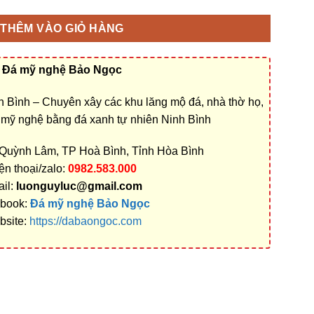
THÊM VÀO GIỎ HÀNG
Đá mỹ nghệ Bảo Ngọc
 Bình – Chuyên xây các khu lăng mộ đá, nhà thờ họ,
á mỹ nghệ bằng đá xanh tự nhiên Ninh Bình
P.Quỳnh Lâm, TP Hoà Bình, Tỉnh Hòa Bình
ện thoại/zalo:
0982.583.000
il:
luonguyluc@gmail.com
book:
Đá mỹ nghệ Bảo Ngọc
bsite:
https://dabaongoc.com