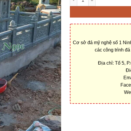
Cơ sở đá mỹ nghệ số 1 Ninh
các công trình đ
Địa chỉ: Tổ 5, 
Đi
Ema
Face
We