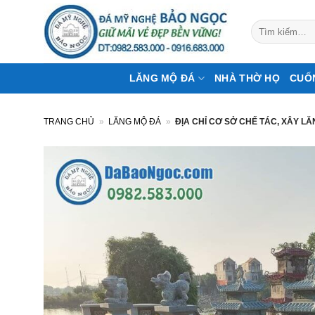
Bỏ
qua
Tìm
kiếm:
nội
dung
LĂNG MỘ ĐÁ
NHÀ THỜ HỌ
CUỐ
TRANG CHỦ
»
LĂNG MỘ ĐÁ
»
ĐỊA CHỈ CƠ SỞ CHẾ TÁC, XÂY LĂ