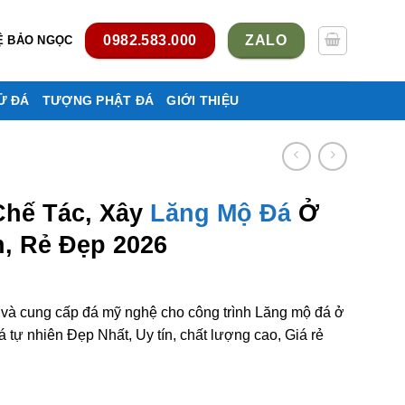
0982.583.000
ZALO
Ệ BẢO NGỌC
Ử ĐÁ
TƯỢNG PHẬT ĐÁ
GIỚI THIỆU
Chế Tác, Xây
Lăng Mộ Đá
Ở
n, Rẻ Đẹp 2026
m và cung cấp đá mỹ nghệ cho công trình Lăng mộ đá ở
ự nhiên Đẹp Nhất, Uy tín, chất lượng cao, Giá rẻ
ng mộ đá ở Hòa Bình Uy tín, rẻ đẹp số lượng