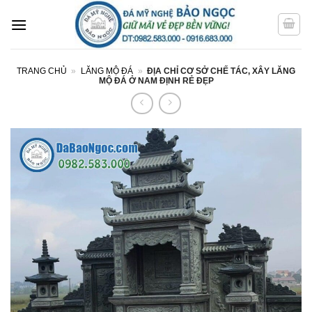
Bỏ
qua
nội
dung
TRANG CHỦ
»
LĂNG MỘ ĐÁ
»
ĐỊA CHỈ CƠ SỞ CHẾ TÁC, XÂY LĂNG
MỘ ĐÁ Ở NAM ĐỊNH RẺ ĐẸP