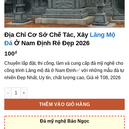
Địa Chỉ Cơ Sở Chế Tác, Xây
Lăng Mộ
Đá
Ở Nam Định Rẻ Đẹp 2026
100
₫
Chuyên lắp đặt, thi công, làm và cung cấp đá mỹ nghệ cho
công trình Lăng mộ đá ở Nam Định✅ với những mẫu đá tự
nhiên Đẹp Nhất, Uy tín, chất lượng cao, Giá rẻ T08, 2026
Địa chỉ cơ sở chế tác, xây Lăng mộ đá ở Nam Định rẻ đẹp số l
THÊM VÀO GIỎ HÀNG
Đá mỹ nghệ Bảo Ngọc