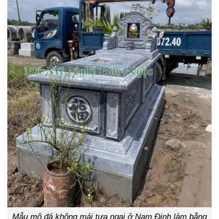
Mẫu mộ đá không mái tựa ngai ở Nam Định làm bằng