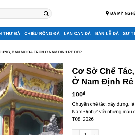
ĐÁ MỸ NGH
N THƯ ĐÁ
CHIẾU RỒNG ĐÁ
LAN CAN ĐÁ
BÀN LỄ ĐÁ
SƯ T
 DỰNG, BÁN MỘ ĐÁ TRÒN Ở NAM ĐỊNH RẺ ĐẸP
Cơ Sở Chế Tác
Ở Nam Định Rẻ
100
₫
Chuyên chế tác, xây dựng, là
Nam Định✅ với những mẫu đá 
T08, 2026
Cơ sở chế tác, xây dựng, bán