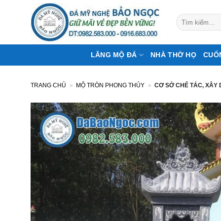
Bỏ
qua
Tìm
kiếm:
nội
dung
LĂNG MỘ ĐÁ
NHÀ THỜ HỌ
CUỐ
TRANG CHỦ
»
MỘ TRÒN PHONG THỦY
»
CƠ SỞ CHẾ TÁC, XÂY