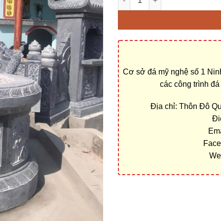
Cơ sở đá mỹ nghệ số 1 Ninh
các công trình đ
Địa chỉ: Thôn Đô Q
Đi
Ema
Face
We