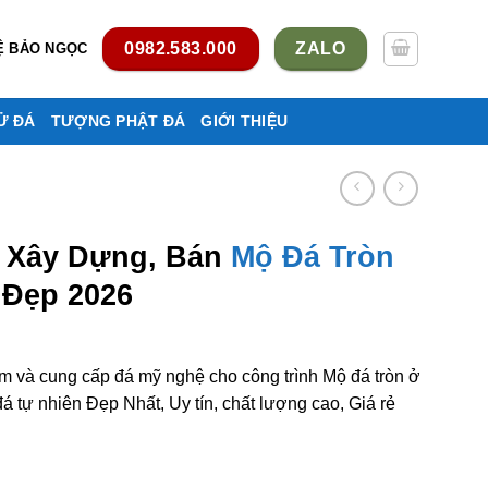
0982.583.000
ZALO
Ệ BẢO NGỌC
Ử ĐÁ
TƯỢNG PHẬT ĐÁ
GIỚI THIỆU
, Xây Dựng, Bán
Mộ Đá Tròn
 Đẹp 2026
m và cung cấp đá mỹ nghệ cho công trình Mộ đá tròn ở
tự nhiên Đẹp Nhất, Uy tín, chất lượng cao, Giá rẻ
 Mộ đá tròn ở Nam Định rẻ đẹp số lượng