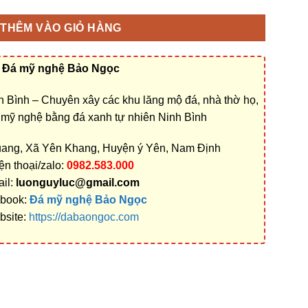
THÊM VÀO GIỎ HÀNG
Đá mỹ nghệ Bảo Ngọc
 Bình – Chuyên xây các khu lăng mộ đá, nhà thờ họ,
á mỹ nghệ bằng đá xanh tự nhiên Ninh Bình
uang, Xã Yên Khang, Huyện ý Yên, Nam Định
ện thoại/zalo:
0982.583.000
il:
luonguyluc@gmail.com
book:
Đá mỹ nghệ Bảo Ngọc
bsite:
https://dabaongoc.com