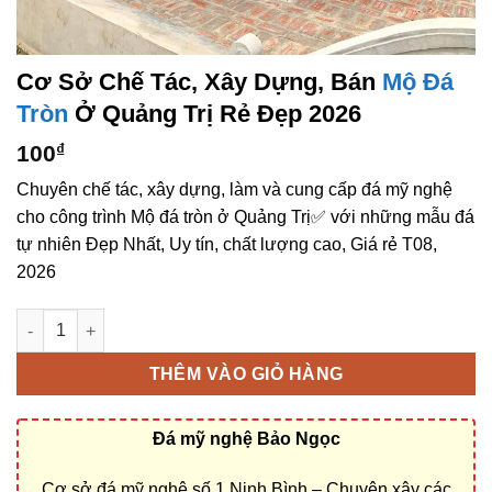
Cơ Sở Chế Tác, Xây Dựng, Bán
Mộ Đá
Tròn
Ở Quảng Trị Rẻ Đẹp 2026
100
₫
Chuyên chế tác, xây dựng, làm và cung cấp đá mỹ nghệ
cho công trình Mộ đá tròn ở Quảng Trị✅ với những mẫu đá
tự nhiên Đẹp Nhất, Uy tín, chất lượng cao, Giá rẻ T08,
2026
Cơ sở chế tác, xây dựng, bán Mộ đá tròn ở Quảng Trị rẻ đẹp s
THÊM VÀO GIỎ HÀNG
Đá mỹ nghệ Bảo Ngọc
Cơ sở đá mỹ nghệ số 1 Ninh Bình – Chuyên xây các