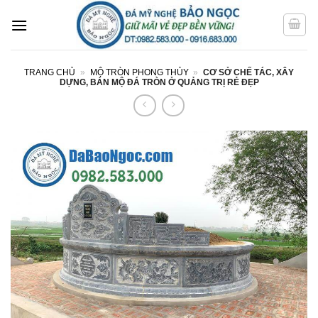
Bỏ
qua
nội
dung
TRANG CHỦ
»
MỘ TRÒN PHONG THỦY
»
CƠ SỞ CHẾ TÁC, XÂY
DỰNG, BÁN MỘ ĐÁ TRÒN Ở QUẢNG TRỊ RẺ ĐẸP