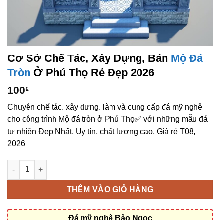
Cơ Sở Chế Tác, Xây Dựng, Bán
Mộ Đá
Tròn
Ở Phú Thọ Rẻ Đẹp 2026
100
₫
Chuyên chế tác, xây dựng, làm và cung cấp đá mỹ nghệ
cho công trình Mộ đá tròn ở Phú Thọ✅ với những mẫu đá
tự nhiên Đẹp Nhất, Uy tín, chất lượng cao, Giá rẻ T08,
2026
Cơ sở chế tác, xây dựng, bán Mộ đá tròn ở Phú Thọ rẻ đẹp số
THÊM VÀO GIỎ HÀNG
Đá mỹ nghệ Bảo Ngọc