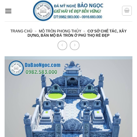
Bỏ
qua
nội
dung
TRANG CHỦ
»
MỘ TRÒN PHONG THỦY
»
CƠ SỞ CHẾ TÁC, XÂY
DỰNG, BÁN MỘ ĐÁ TRÒN Ở PHÚ THỌ RẺ ĐẸP