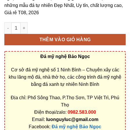
những mẫu đá tự nhiên Đẹp Nhất, Uy tín, chất lượng cao,
Giá rẻ T08, 2026
Bán và xây dựng, làm Mộ đá công giáo ở Phú Thọ rẻ đẹp số l
THÊM VÀO GIỎ HÀNG
Đá mỹ nghệ Bảo Ngọc
Cơ sở đá mỹ nghệ số 1 Ninh Bình – Chuyên xây các
khu lăng mộ đá, nhà thờ họ, các công trình đá mỹ nghệ
bằng đá xanh tự nhiên Ninh Bình
Địa chỉ: Phố Sông Thao, P.Thọ Sơn, TP Việt Trì, Phú
Thọ
Điện thoại/zalo:
0982.583.000
Email:
luonguyluc@gmail.com
Facebook:
Đá mỹ nghệ Bảo Ngọc