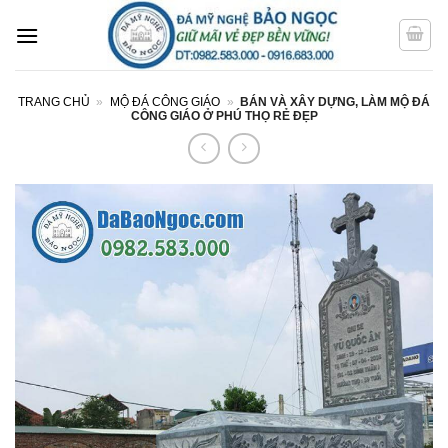
Bỏ
qua
nội
dung
TRANG CHỦ
»
MỘ ĐÁ CÔNG GIÁO
»
BÁN VÀ XÂY DỰNG, LÀM MỘ ĐÁ
CÔNG GIÁO Ở PHÚ THỌ RẺ ĐẸP