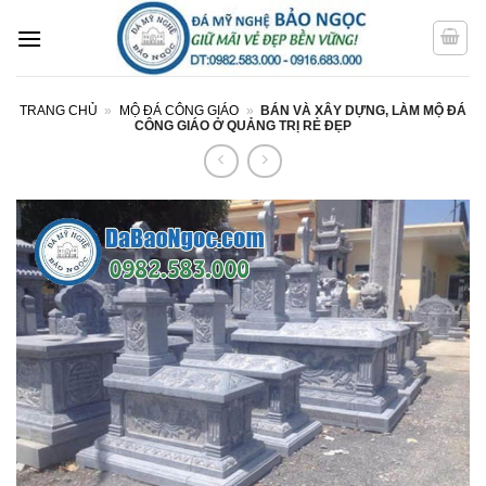
Bỏ
qua
nội
dung
TRANG CHỦ
»
MỘ ĐÁ CÔNG GIÁO
»
BÁN VÀ XÂY DỰNG, LÀM MỘ ĐÁ
CÔNG GIÁO Ở QUẢNG TRỊ RẺ ĐẸP