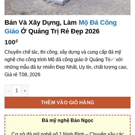
Bán Và Xây Dựng, Làm
Mộ Đá Công
Giáo
Ở Quảng Trị Rẻ Đẹp 2026
100
₫
Chuyên chế tác, thi công, xây dựng và cung cấp đá mỹ
nghệ cho công trình Mộ đá công giáo ở Quảng Trị✅ với
những mẫu đá tự nhiên Đẹp Nhất, Uy tín, chất lượng cao,
Giá rẻ T08, 2026
Bán và xây dựng, làm Mộ đá công giáo ở Quảng Trị rẻ đẹp số 
THÊM VÀO GIỎ HÀNG
Đá mỹ nghệ Bảo Ngọc
Cơ sở đá mỹ nghệ số 1 Ninh Bình – Chuyên xây các