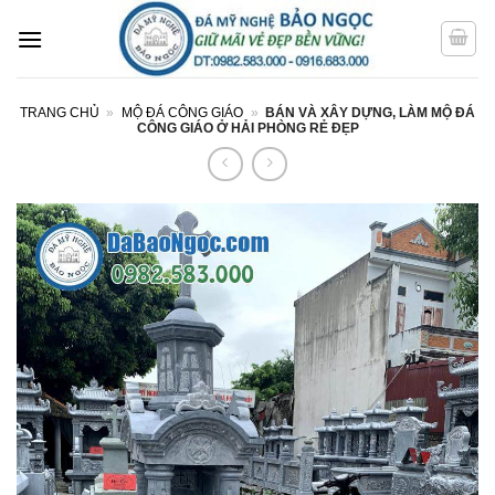
Bỏ
qua
nội
dung
TRANG CHỦ
»
MỘ ĐÁ CÔNG GIÁO
»
BÁN VÀ XÂY DỰNG, LÀM MỘ ĐÁ
CÔNG GIÁO Ở HẢI PHÒNG RẺ ĐẸP