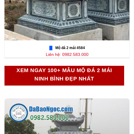
Mộ đá 2 mái 4584
Liên hệ: 0982.583.000
XEM NGAY 100+ MẪU MỘ ĐÁ 2 MÁI
NINH BÌNH ĐẸP NHẤT