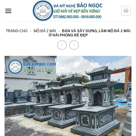
Bỏ
qua
nội
dung
TRANG CHỦ
»
MỘ ĐÁ 2 MÁI
»
BÁN VÀ XÂY DỰNG, LÀM MỘ ĐÁ 2 MÁI
Ở HẢI PHÒNG RẺ ĐẸP