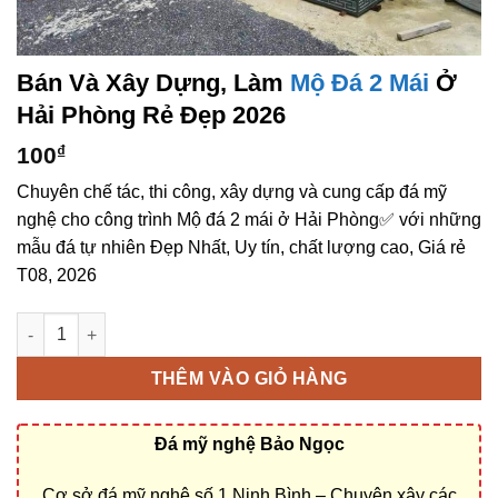
Bán Và Xây Dựng, Làm
Mộ Đá 2 Mái
Ở
Hải Phòng Rẻ Đẹp 2026
100
₫
Chuyên chế tác, thi công, xây dựng và cung cấp đá mỹ
nghệ cho công trình Mộ đá 2 mái ở Hải Phòng✅ với những
mẫu đá tự nhiên Đẹp Nhất, Uy tín, chất lượng cao, Giá rẻ
T08, 2026
Bán và xây dựng, làm Mộ đá 2 mái ở Hải Phòng rẻ đẹp số lượn
THÊM VÀO GIỎ HÀNG
Đá mỹ nghệ Bảo Ngọc
Cơ sở đá mỹ nghệ số 1 Ninh Bình – Chuyên xây các