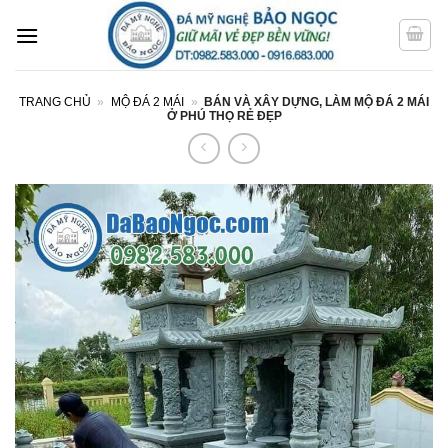
Bỏ
qua
nội
dung
TRANG CHỦ
»
MỘ ĐÁ 2 MÁI
»
BÁN VÀ XÂY DỰNG, LÀM MỘ ĐÁ 2 MÁI
Ở PHÚ THỌ RẺ ĐẸP