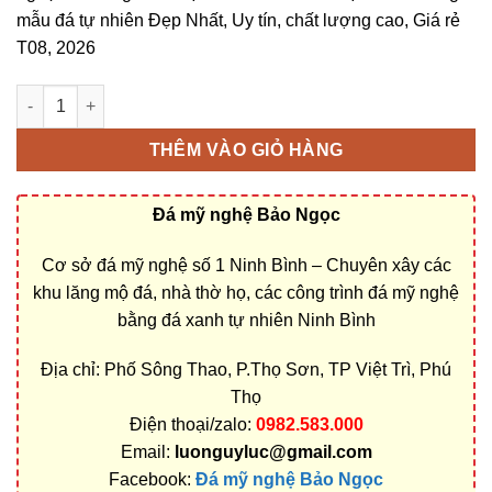
mẫu đá tự nhiên Đẹp Nhất, Uy tín, chất lượng cao, Giá rẻ
T08, 2026
Bán và xây dựng, làm Mộ đá 2 mái ở Phú Thọ rẻ đẹp số lượng
THÊM VÀO GIỎ HÀNG
Đá mỹ nghệ Bảo Ngọc
Cơ sở đá mỹ nghệ số 1 Ninh Bình – Chuyên xây các
khu lăng mộ đá, nhà thờ họ, các công trình đá mỹ nghệ
bằng đá xanh tự nhiên Ninh Bình
Địa chỉ: Phố Sông Thao, P.Thọ Sơn, TP Việt Trì, Phú
Thọ
Điện thoại/zalo:
0982.583.000
Email:
luonguyluc@gmail.com
Facebook:
Đá mỹ nghệ Bảo Ngọc