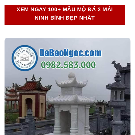
XEM NGAY 100+ MẪU MỘ ĐÁ 2 MÁI
NINH BÌNH ĐẸP NHẤT