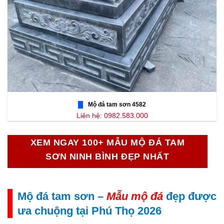
Mộ đá tam sơn 4582
Liên hệ: 0982.583.000
XEM NGAY 100+ MẪU MỘ ĐÁ TAM
SƠN NINH BÌNH ĐẸP NHẤT
Mộ đá tam sơn –
Mẫu mộ đá
đẹp được
ưa chuộng tại Phú Thọ 2026