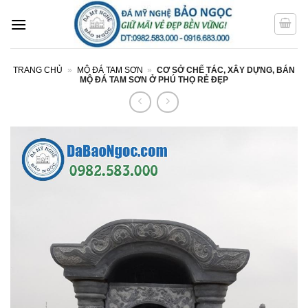
Bỏ
qua
nội
dung
TRANG CHỦ
»
MỘ ĐÁ TAM SƠN
»
CƠ SỞ CHẾ TÁC, XÂY DỰNG, BÁN
MỘ ĐÁ TAM SƠN Ở PHÚ THỌ RẺ ĐẸP