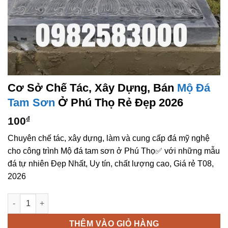
Cơ Sở Chế Tác, Xây Dựng, Bán
Mộ Đá
Tam Sơn
Ở Phú Thọ Rẻ Đẹp 2026
100
₫
Chuyên chế tác, xây dựng, làm và cung cấp đá mỹ nghệ
cho công trình Mộ đá tam sơn ở Phú Thọ✅ với những mẫu
đá tự nhiên Đẹp Nhất, Uy tín, chất lượng cao, Giá rẻ T08,
2026
Cơ sở chế tác, xây dựng, bán Mộ đá tam sơn ở Phú Thọ rẻ đẹp
THÊM VÀO GIỎ HÀNG